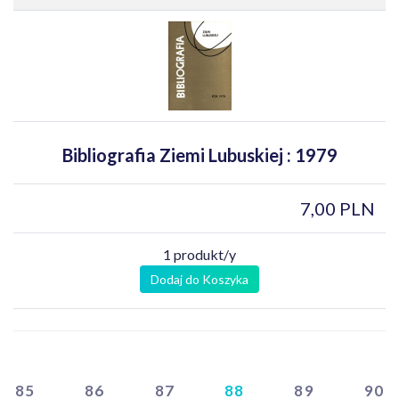
Bibliografia Ziemi Lubuskiej : 1979
7,00 PLN
1 produkt/y
Dodaj do Koszyka
85
86
87
88
89
90