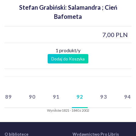
Stefan Grabiński: Salamandra ; Cień
Bafometa
7,00 PLN
1 produkt/y
Dodaj do Koszyka
89
90
91
92
93
94
Wyników 1821 - 1840 z 2002
O bibliotece
Wydawnictwo Pro Libris