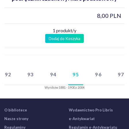
8,00 PLN
1 produkt/y
Dodaj do Koszyka
92
93
94
95
96
97
Wyników 1881 - 1900 z 2004
O bibliotece
Wydawnictwo Pro Libris
Nasze strony
e-Antykwariat
Regulaminy
Regulamin e-Antykwariatu