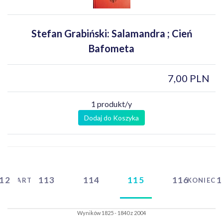
Stefan Grabiński: Salamandra ; Cień
Bafometa
7,00 PLN
1 produkt/y
Dodaj do Koszyka
12
113
114
115
116
1
START
KONIEC
Wyników 1825 - 1840 z 2004