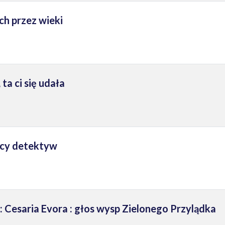
tch przez wieki
ta ci się udała
ący detektyw
 Cesaria Evora : głos wysp Zielonego Przylądka