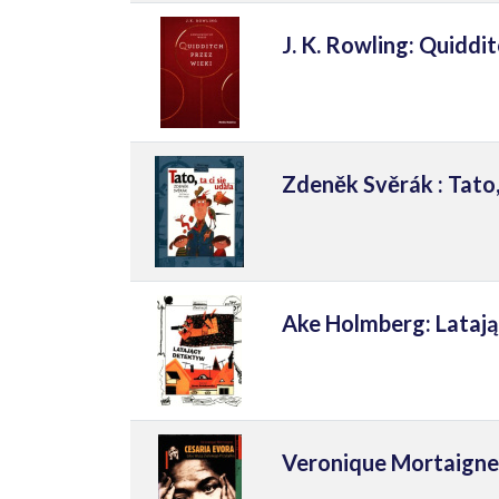
J. K. Rowling: Quiddi
Zdeněk Svěrák : Tato, 
Ake Holmberg: Lataj
Veronique Mortaigne: