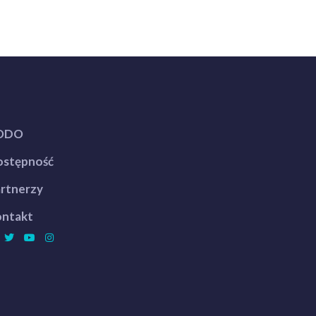
ODO
stępność
rtnerzy
ntakt