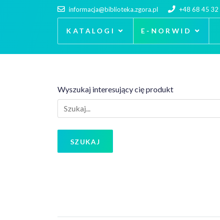
informacja@biblioteka.zgora.pl
+48 68 45 32
KATALOGI
E-NORWID
Wyszukaj interesujący cię produkt
SZUKAJ