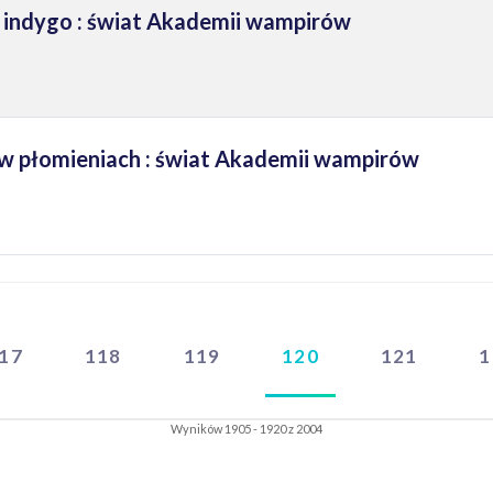
 indygo : świat Akademii wampirów
 w płomieniach : świat Akademii wampirów
17
118
119
120
121
1
Wyników 1905 - 1920 z 2004