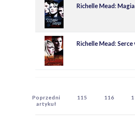
Richelle Mead: Magia
Richelle Mead: Serce
Poprzedni
115
116
1
START
artykuł