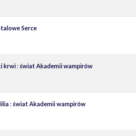
Stalowe Serce
ki krwi : świat Akademii wampirów
lilia : świat Akademii wampirów