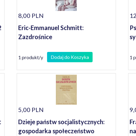
8,00 PLN
12
2
Eric-Emmanuel Schmitt:
Ps
Zazdrośnice
sy
Dodaj do Koszyka
1 produkt/y
1 
5,00 PLN
9,
t
Dzieje państw socjalistycznych:
Fr
gospodarka społeczeństwo
na