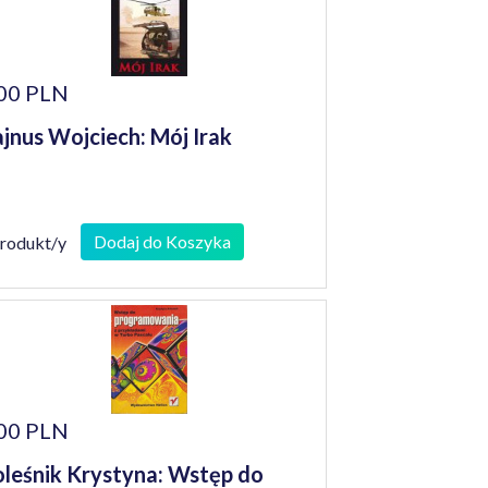
00 PLN
jnus Wojciech: Mój Irak
Dodaj do Koszyka
produkt/y
00 PLN
leśnik Krystyna: Wstęp do