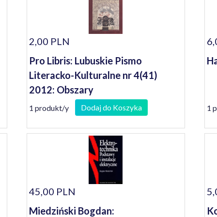
2,00 PLN
6,
Pro Libris: Lubuskie Pismo
Ha
Literacko-Kulturalne nr 4(41)
2012: Obszary
Dodaj do Koszyka
1 produkt/y
1 
45,00 PLN
5,
Miedziński Bogdan:
Ko