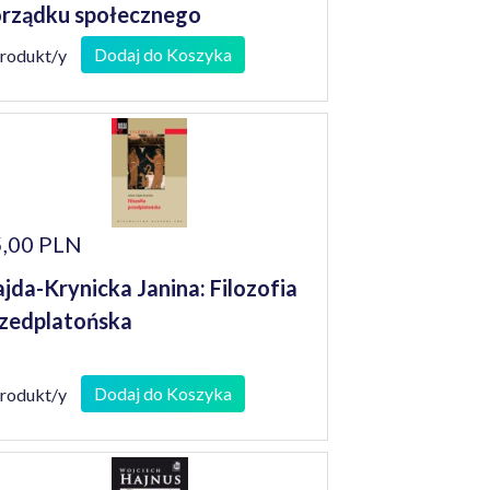
rządku społecznego
Dodaj do Koszyka
produkt/y
,00 PLN
jda-Krynicka Janina: Filozofia
zedplatońska
Dodaj do Koszyka
produkt/y