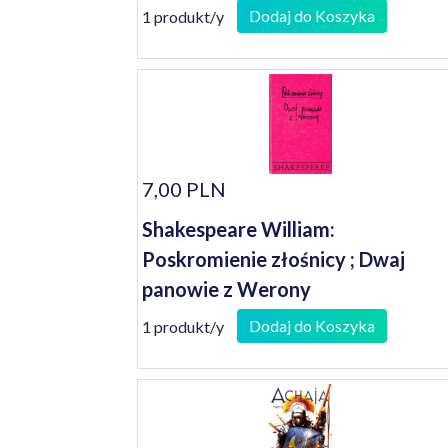
Dodaj do Koszyka
1 produkt/y
7,00 PLN
Shakespeare William:
Poskromienie złośnicy ; Dwaj
panowie z Werony
Dodaj do Koszyka
1 produkt/y