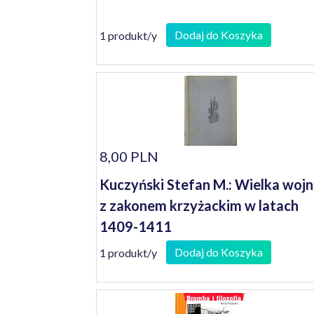
Dodaj do Koszyka
1 produkt/y
8,00 PLN
Kuczyński Stefan M.: Wielka woj
z zakonem krzyżackim w latach
1409-1411
Dodaj do Koszyka
1 produkt/y