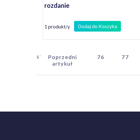
rozdanie
Dodaj do Koszyka
1 produkt/y
Poprzedni
76
77
START
artykuł