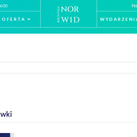
Ne
 600
OFERTA
WYDARZENI
ówki