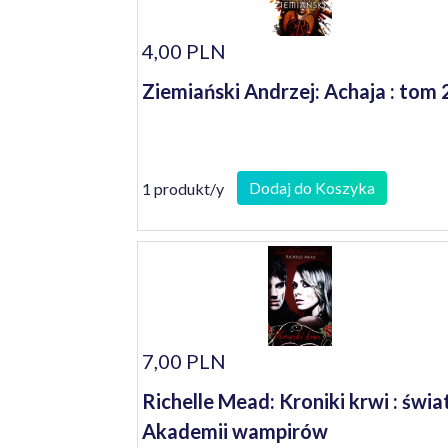
4,00 PLN
Ziemiański Andrzej: Achaja : tom 
Dodaj do Koszyka
1 produkt/y
7,00 PLN
Richelle Mead: Kroniki krwi : świa
Akademii wampirów