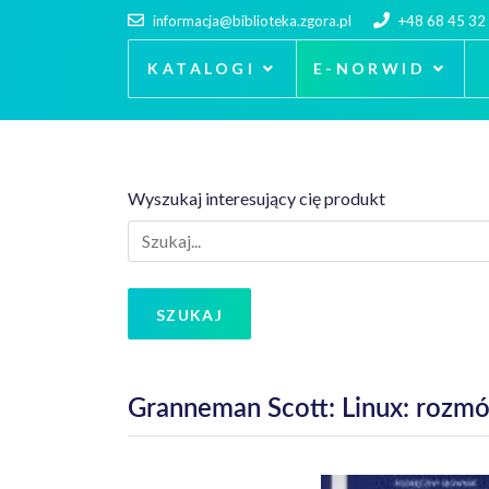
informacja@biblioteka.zgora.pl
+48 68 45 32
KATALOGI
E-NORWID
Wyszukaj interesujący cię produkt
SZUKAJ
Granneman Scott: Linux: rozm