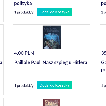
polityka
po
Dodaj do Koszyka
1 produkt/y
1 
4,00 PLN
35
na
Paillole Paul: Nasz szpieg u Hitlera
Ga
pr
Dodaj do Koszyka
1 produkt/y
1 