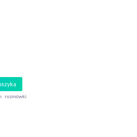
oszyka
n
rozmówki