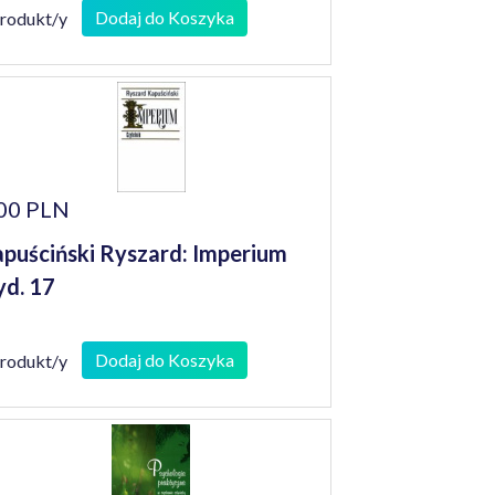
Dodaj do Koszyka
produkt/y
00 PLN
puściński Ryszard: Imperium
d. 17
Dodaj do Koszyka
produkt/y