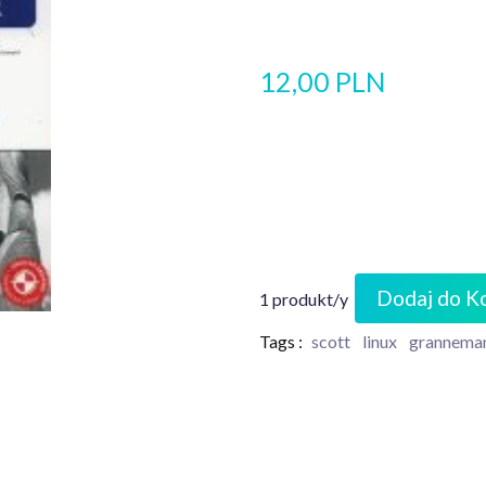
12,00 PLN
Dodaj do K
1 produkt/y
Tags :
scott
linux
grannema