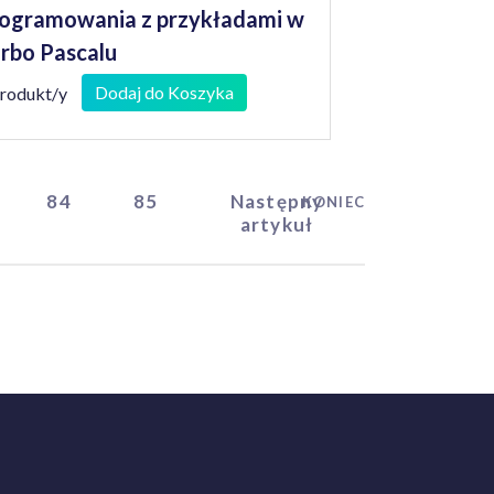
ogramowania z przykładami w
rbo Pascalu
Dodaj do Koszyka
produkt/y
84
85
Następny
KONIEC
artykuł