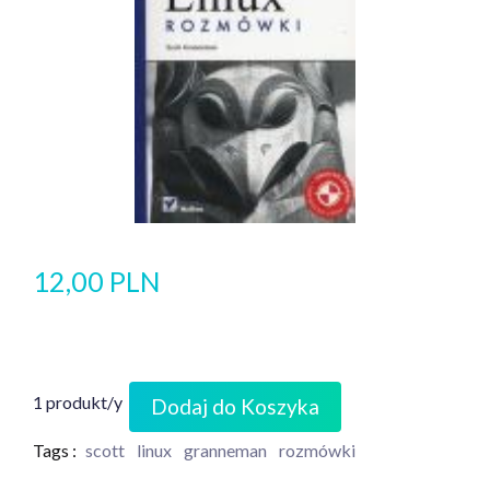
12,00 PLN
1 produkt/y
Dodaj do Koszyka
Tags :
scott
linux
granneman
rozmówki