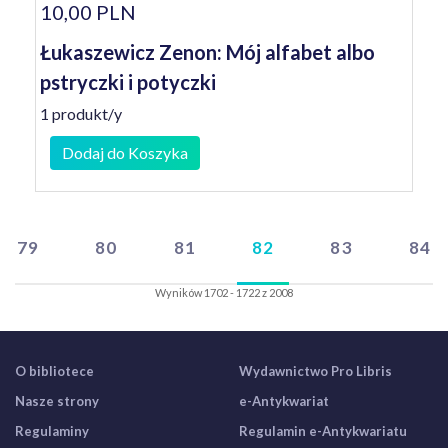
10,00 PLN
Łukaszewicz Zenon: Mój alfabet albo
pstryczki i potyczki
1 produkt/y
Dodaj do Koszyka
79
80
81
82
83
84
Wyników 1702 - 1722 z 2008
O bibliotece
Wydawnictwo Pro Libris
Nasze strony
e-Antykwariat
Regulaminy
Regulamin e-Antykwariatu