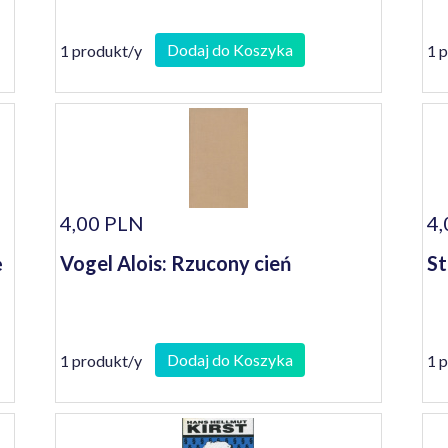
Dodaj do Koszyka
1 produkt/y
1 
4,00 PLN
4,
ę
Vogel Alois: Rzucony cień
St
Dodaj do Koszyka
1 produkt/y
1 