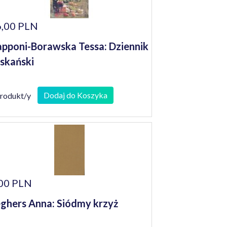
,00 PLN
pponi-Borawska Tessa: Dziennik
skański
Dodaj do Koszyka
produkt/y
00 PLN
ghers Anna: Siódmy krzyż