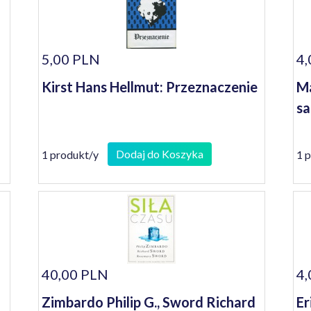
5,00 PLN
4,
Kirst Hans Hellmut: Przeznaczenie
Ma
s
Dodaj do Koszyka
1 produkt/y
1 
40,00 PLN
4,
Zimbardo Philip G., Sword Richard
Er