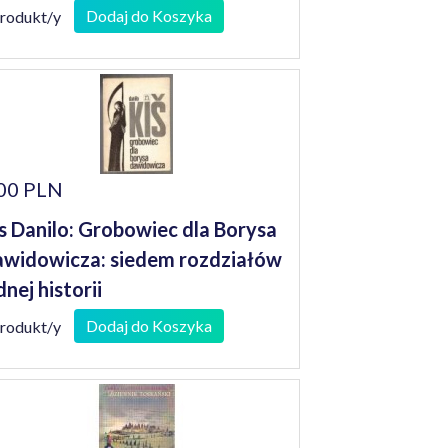
Dodaj do Koszyka
produkt/y
00 PLN
s Danilo: Grobowiec dla Borysa
widowicza: siedem rozdziałów
dnej historii
Dodaj do Koszyka
produkt/y