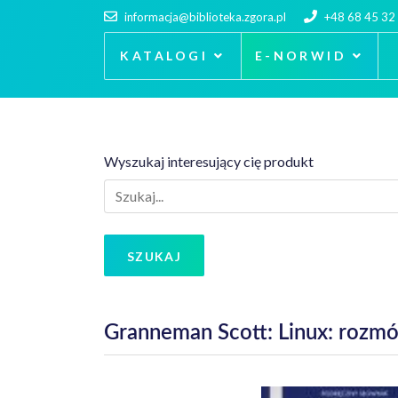
informacja@biblioteka.zgora.pl
+48 68 45 32
KATALOGI
E-NORWID
Wyszukaj interesujący cię produkt
SZUKAJ
Granneman Scott: Linux: rozm