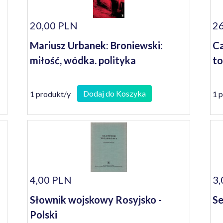
20,00 PLN
26
Mariusz Urbanek: Broniewski:
Ca
miłość, wódka. polityka
to
Dodaj do Koszyka
1 produkt/y
1 
4,00 PLN
3,
Słownik wojskowy Rosyjsko -
Se
Polski