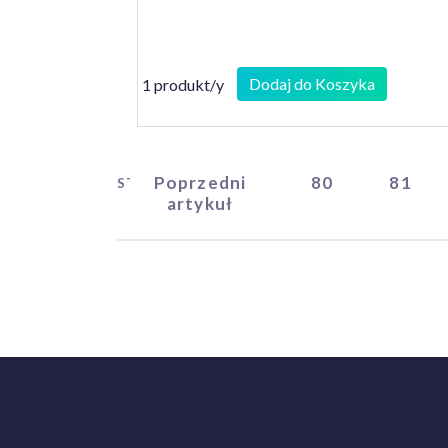
Dodaj do Koszyka
1 produkt/y
Poprzedni
80
81
START
artykuł