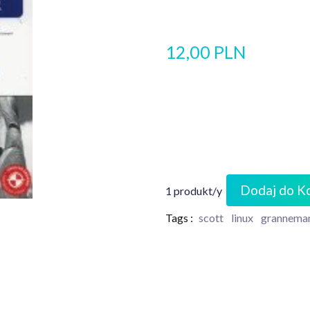
12,00 PLN
Dodaj do K
1 produkt/y
Tags :
scott
linux
grannema