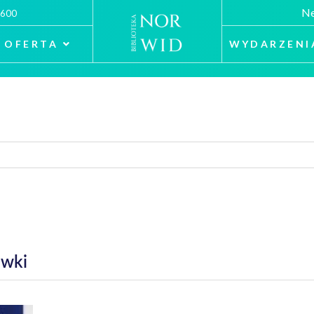
Ne
 600
OFERTA
WYDARZENI
ówki