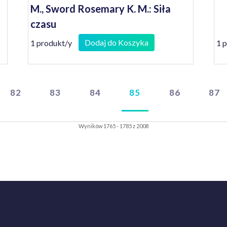
M., Sword Rosemary K. M.: Siła
czasu
Dodaj do Koszyka
1 produkt/y
1 
82
83
84
85
86
87
Wyników 1765 - 1785 z 2008