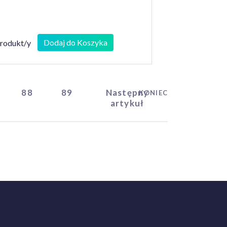
Dodaj do Koszyka
produkt/y
88
89
Następny
KONIEC
artykuł