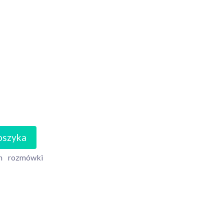
oszyka
n
rozmówki