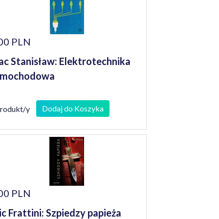
00 PLN
c Stanisław: Elektrotechnika
amochodowa
Dodaj do Koszyka
produkt/y
00 PLN
ic Frattini: Szpiedzy papieża