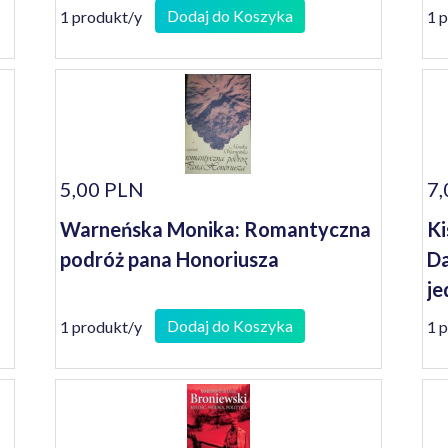
Dodaj do Koszyka
1 produkt/y
1 
5,00 PLN
7,
Warneńska Monika: Romantyczna
Ki
podróż pana Honoriusza
Da
je
Dodaj do Koszyka
1 produkt/y
1 