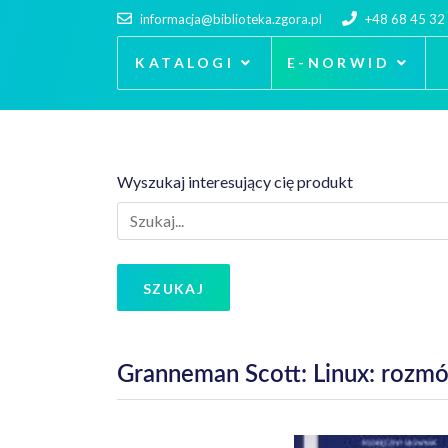
informacja@biblioteka.zgora.pl
+48 68 45 32
KATALOGI
E-NORWID
Wyszukaj interesujący cię produkt
SZUKAJ
Granneman Scott: Linux: rozm