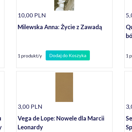
10,00 PLN
5,
Milewska Anna: Życie z Zawadą
Qu
bó
Dodaj do Koszyka
1 produkt/y
1 
3,00 PLN
3,
u
Vega de Lope: Nowele dla Marcii
Se
y
Leonardy
Sp