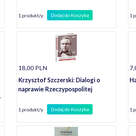
Dodaj do Koszyka
1 produkt/y
1 
18,00 PLN
7,
Krzysztof Szczerski: Dialogi o
Ha
naprawie Rzeczypospolitej
w
Dodaj do Koszyka
1 produkt/y
1 