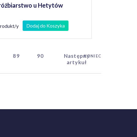
óżbiarstwo u Hetytów
Dodaj do Koszyka
produkt/y
89
90
Następny
KONIEC
artykuł