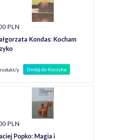
00 PLN
łgorzata Kondas: Kocham
zyko
Dodaj do Koszyka
produkt/y
00 PLN
ciej Popko: Magia i