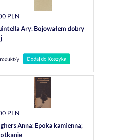
00 PLN
intella Ary: Bojowałem dobry
j
Dodaj do Koszyka
produkt/y
00 PLN
ghers Anna: Epoka kamienna;
otkanie