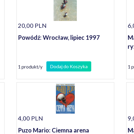
20,00 PLN
6,
Powódź: Wrocław, lipiec 1997
Ma
ry
Dodaj do Koszyka
1 produkt/y
1 
4,00 PLN
9,
Puzo Mario: Ciemna arena
Ma