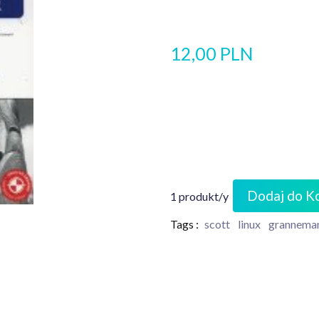
12,00 PLN
Dodaj do K
1 produkt/y
Tags :
scott
linux
grannema