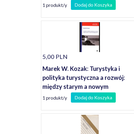
Dodaj do Koszyka
1 produkt/y
5,00 PLN
Marek W. Kozak: Turystyka i
polityka turystyczna a rozwój:
między starym a nowym
paradygmatem
Dodaj do Koszyka
1 produkt/y