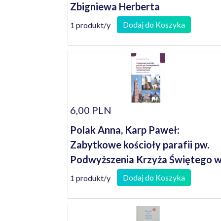
Zbigniewa Herberta
Dodaj do Koszyka
1 produkt/y
6,00 PLN
Polak Anna, Karp Paweł:
Zabytkowe kościoły parafii pw.
Podwyższenia Krzyża Świętego 
Bobrowicach: dziedzictwo
Dodaj do Koszyka
1 produkt/y
zachowane