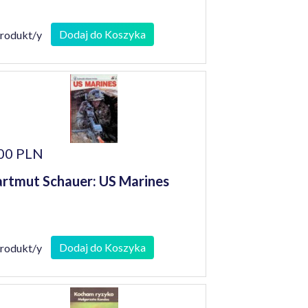
Dodaj do Koszyka
produkt/y
00 PLN
rtmut Schauer: US Marines
Dodaj do Koszyka
produkt/y