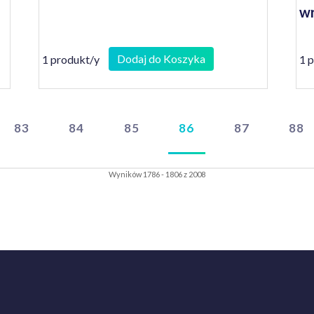
wr
Dodaj do Koszyka
1 produkt/y
1 
83
84
85
86
87
88
Wyników 1786 - 1806 z 2008