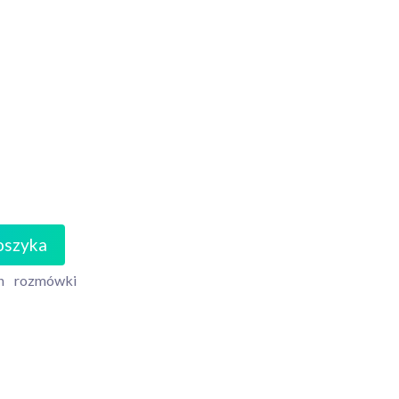
oszyka
n
rozmówki