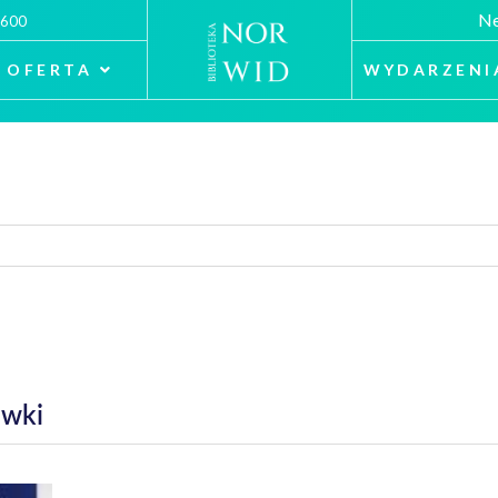
Ne
 600
OFERTA
WYDARZENI
ówki