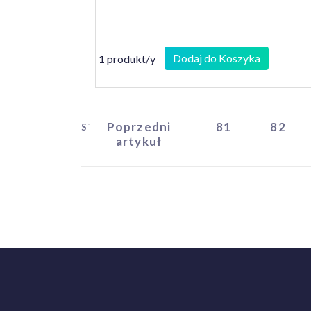
Dodaj do Koszyka
1 produkt/y
Poprzedni
81
82
START
artykuł