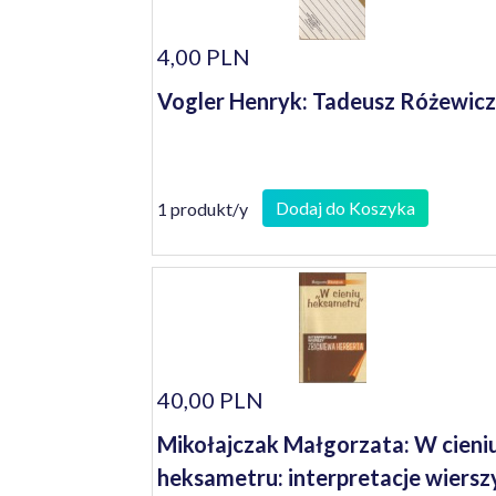
4,00 PLN
Vogler Henryk: Tadeusz Różewicz
Dodaj do Koszyka
1 produkt/y
40,00 PLN
Mikołajczak Małgorzata: W cieni
heksametru: interpretacje wiersz