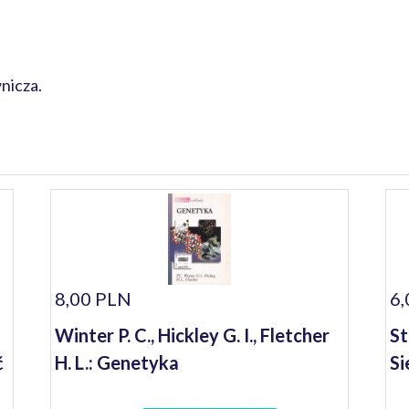
nicza.
8,00 PLN
6,
Winter P. C., Hickley G. I., Fletcher
St
ć
H. L.: Genetyka
Si