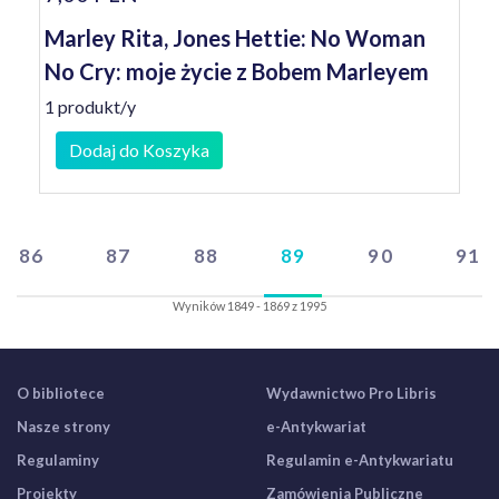
Marley Rita, Jones Hettie: No Woman
No Cry: moje życie z Bobem Marleyem
1 produkt/y
Dodaj do Koszyka
86
87
88
89
90
91
Wyników 1849 - 1869 z 1995
O bibliotece
Wydawnictwo Pro Libris
Nasze strony
e-Antykwariat
Regulaminy
Regulamin e-Antykwariatu
Projekty
Zamówienia Publiczne