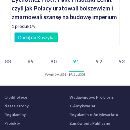
czyli jak Polacy uratowali bolszewizm i
zmarnowali szansę na budowę imperium
1 produkt/y
Dodaj do Koszyka
88
89
90
91
92
93
Wyników 1891 - 1911 z 2008
O bibliotece
Wydawnictwo Pro Libris
Nasze strony
e-Antykwariat
Regulaminy
Regulamin e-Antykwariatu
Projekty
Zamówienia Publiczne