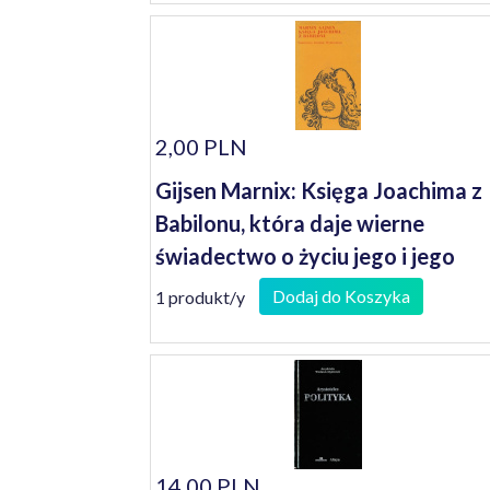
2,00 PLN
Gijsen Marnix: Księga Joachima z
Babilonu, która daje wierne
świadectwo o życiu jego i jego
sławnej małżonki...
Dodaj do Koszyka
1 produkt/y
14,00 PLN