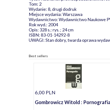
Tom: 2
Wydanie: 8, drugi dodruk
Miejsce wydania: Warszawa
Wydawnictwo: Wydawnictwo Naukowe
Rok wyd.: 2004
Opis: 328 s.: rys. ; 24 cm
ISBN: 83-01-14292-8
UWAGI: Stan dobry, twarda oprawa wydaw
Best sellers
6,00 PLN
Gombrowicz Witold : Pornografi