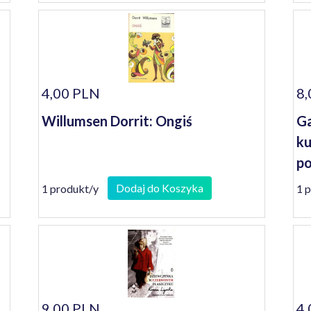
4,00 PLN
8,
Willumsen Dorrit: Ongiś
Ga
ku
po
Dodaj do Koszyka
1 produkt/y
1 
9,00 PLN
4,