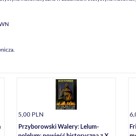
 PWN
nicza.
5,00 PLN
6,
a
Przyborowski Walery: Lelum-
Fr
polelum: powieść historyczna z X
mo