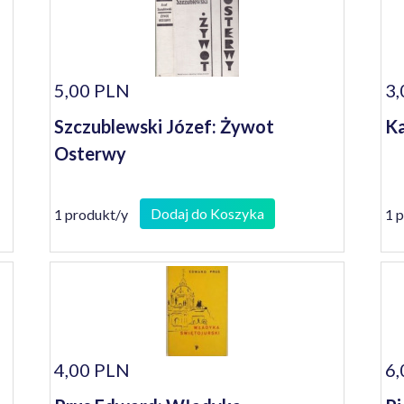
5,00 PLN
3,
Szczublewski Józef: Żywot
Ka
Osterwy
Dodaj do Koszyka
1 produkt/y
1 
4,00 PLN
6,