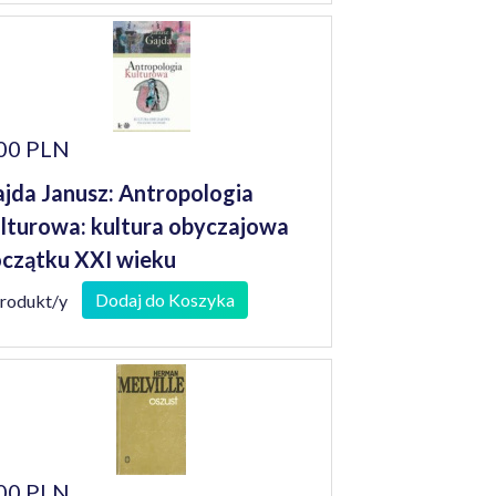
00 PLN
jda Janusz: Antropologia
lturowa: kultura obyczajowa
czątku XXI wieku
Dodaj do Koszyka
produkt/y
00 PLN