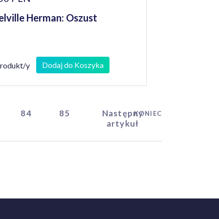
lville Herman: Oszust
Dodaj do Koszyka
produkt/y
84
85
Następny
KONIEC
artykuł