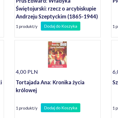
Prus Edward: Władyka
Pi
Świętojurski: rzecz o arcybiskupie
Andrzeju Szeptyckim (1865-1944)
Dodaj do Koszyka
1 produkt/y
1 
4,00 PLN
6,
i
Tortajada Ana: Kronika życia
Sz
królowej
Dodaj do Koszyka
1 produkt/y
1 