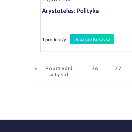
Arystoteles: Polityka
Dodaj do Koszyka
1 produkt/y
Poprzedni
76
77
START
artykuł