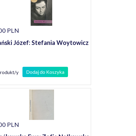
00 PLN
ński Józef: Stefania Woytowicz
Dodaj do Koszyka
produkt/y
00 PLN