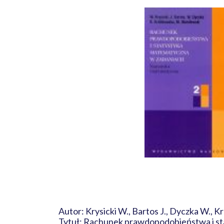
Autor: Krysicki W., Bartos J., Dyczka W., K
Tytuł: Rachunek prawdopodobieństwa i st