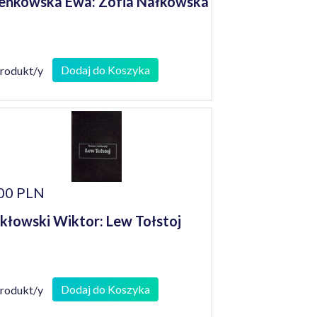
eńkowska Ewa: Zofia Nałkowska
Dodaj do Koszyka
produkt/y
00 PLN
kłowski Wiktor: Lew Tołstoj
Dodaj do Koszyka
produkt/y