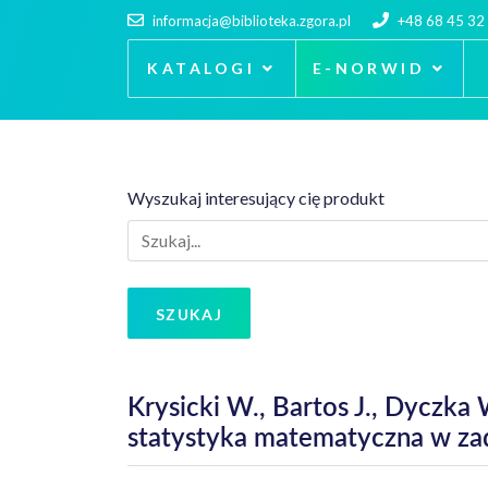
informacja@biblioteka.zgora.pl
+48 68 45 32
KATALOGI
E-NORWID
Wyszukaj interesujący cię produkt
SZUKAJ
Krysicki W., Bartos J., Dyczk
statystyka matematyczna w za