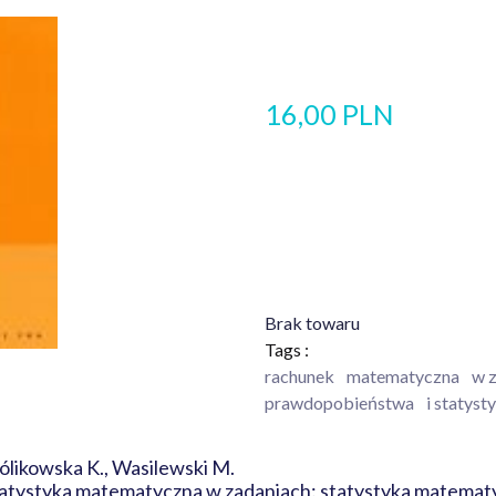
16,00 PLN
Brak towaru
Tags :
rachunek
matematyczna
w 
prawdopobieństwa
i statyst
rólikowska K., Wasilewski M.
atystyka matematyczna w zadaniach: statystyka matemat