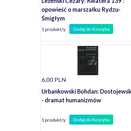
Leżeński Cezary: Kwatera 139 :
opowieść o marszałku Rydzu-
Śmigłym
Dodaj do Koszyka
1 produkt/y
6,00 PLN
Urbankowski Bohdan: Dostojewsk
- dramat humanizmów
Dodaj do Koszyka
1 produkt/y