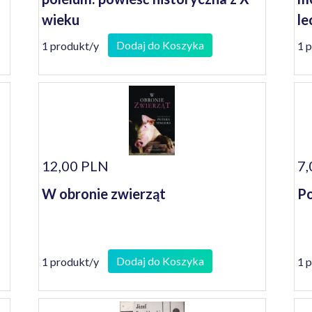
wieku
le
Dodaj do Koszyka
1 produkt/y
1 
12,00 PLN
7,
W obronie zwierząt
Po
Dodaj do Koszyka
1 produkt/y
1 