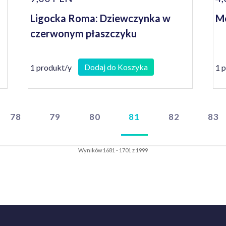
Ligocka Roma: Dziewczynka w
Me
czerwonym płaszczyku
Dodaj do Koszyka
1 produkt/y
1 
78
79
80
81
82
83
Wyników 1681 - 1701 z 1999