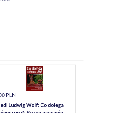
00 PLN
iedl Ludwig Wolf: Co dolega
jemu psu?: Rozpoznawanie