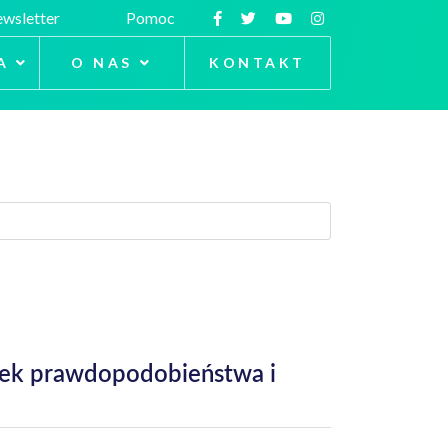
wsletter
Pomoc
A
O NAS
KONTAKT
unek prawdopodobieństwa i