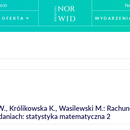
Ne
 600
OFERTA
WYDARZENI
a W., Królikowska K., Wasilewski M.: Rach
daniach: statystyka matematyczna 2