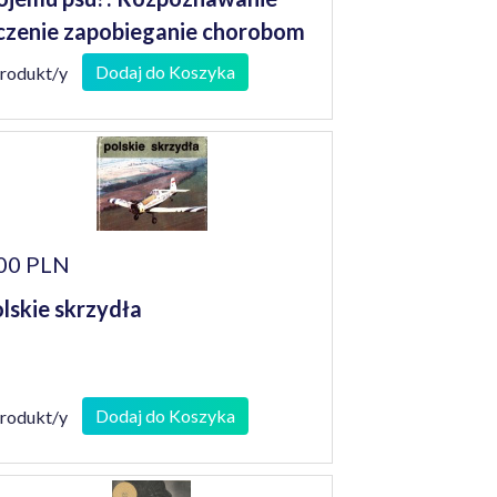
czenie zapobieganie chorobom
Dodaj do Koszyka
produkt/y
00 PLN
lskie skrzydła
Dodaj do Koszyka
produkt/y