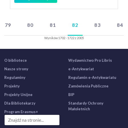
79
80
81
82
83
84
Wyników 1702 - 1722 z 2005
O bibliotece
Wydawnictwo Pro Libris
Nasze strony
e-Antykwariat
Regulaminy
Regulamin e-Antykwariatu
Projekty
Zamówienia Publiczne
Projekty Unijne
BIP
Dla Bibliotekarzy
Standardy Ochrony
Małoletnich
Program Erasmus+