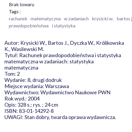
Brak towaru
Tags :
rachunek
matematyczna
w zadaniach
krysicki w.
bartos j
prawdopobieństwa
i statystyka
Autor: Krysicki W., Bartos J., Dyczka W., Królikowska
K., Wasilewski M.
Tytuł: Rachunek prawdopodobieństwa i statystyka
matematyczna w zadaniach: statystyka
matematyczna
Tom: 2
Wydanie: 8, drugi dodruk
Miejsce wydania: Warszawa
Wydawnictwo: Wydawnictwo Naukowe PWN
Rok wyd.: 2004
Opis: 328 s.: rys. ; 24 cm
ISBN: 83-01-14292-8
UWAGI: Stan dobry, twarda oprawa wydawnicza.