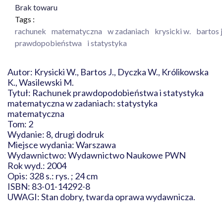
Brak towaru
Tags :
rachunek
matematyczna
w zadaniach
krysicki w.
bartos j
prawdopobieństwa
i statystyka
Autor: Krysicki W., Bartos J., Dyczka W., Królikowska
K., Wasilewski M.
Tytuł: Rachunek prawdopodobieństwa i statystyka
matematyczna w zadaniach: statystyka
matematyczna
Tom: 2
Wydanie: 8, drugi dodruk
Miejsce wydania: Warszawa
Wydawnictwo: Wydawnictwo Naukowe PWN
Rok wyd.: 2004
Opis: 328 s.: rys. ; 24 cm
ISBN: 83-01-14292-8
UWAGI: Stan dobry, twarda oprawa wydawnicza.