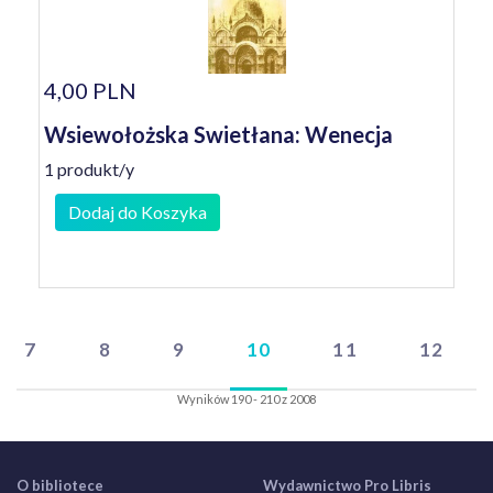
4,00 PLN
Wsiewołożska Swietłana: Wenecja
1 produkt/y
Dodaj do Koszyka
7
8
9
10
11
12
Wyników 190 - 210 z 2008
O bibliotece
Wydawnictwo Pro Libris