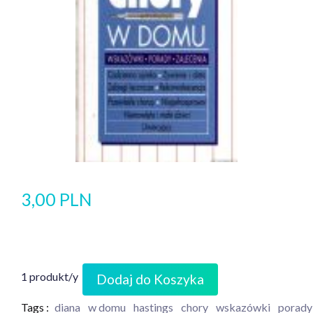
3,00 PLN
1 produkt/y
Dodaj do Koszyka
Tags :
diana
w domu
hastings
chory
wskazówki
porady