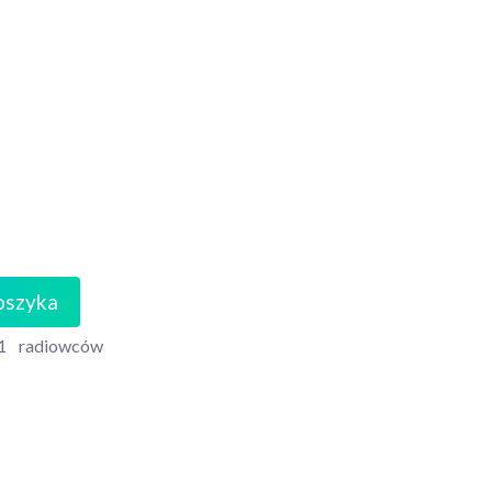
oszyka
1
radiowców