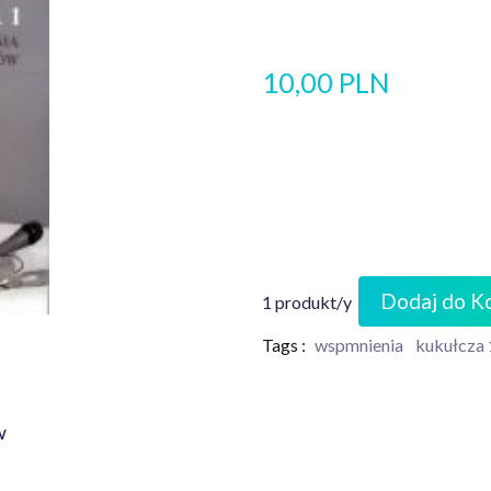
10,00 PLN
Dodaj do K
1 produkt/y
Tags :
wspmnienia
kukułcza 
ców