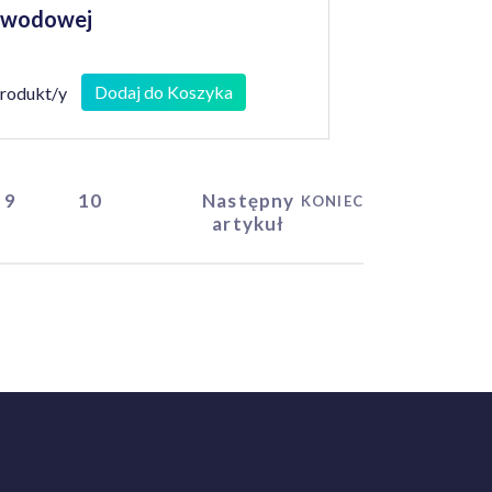
awodowej
Dodaj do Koszyka
produkt/y
9
10
Następny
KONIEC
artykuł