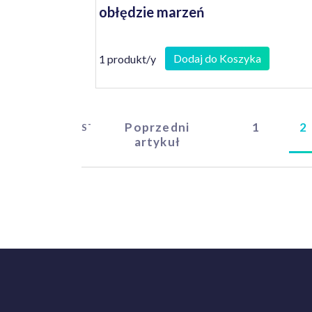
obłędzie marzeń
Dodaj do Koszyka
1 produkt/y
Poprzedni
1
2
START
artykuł