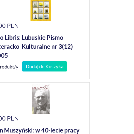
00 PLN
o Libris: Lubuskie Pismo
teracko-Kulturalne nr 3(12)
005
Dodaj do Koszyka
produkt/y
00 PLN
n Muszyński: w 40-lecie pracy