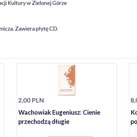
ji Kultury w Zielonej Górze
icza. Zawiera płytę CD.
2,00 PLN
8,
Wachowiak Eugeniusz: Cienie
Ko
przechodzą długie
p