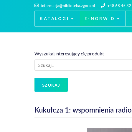
informacja@biblioteka.zgora.pl
+48 68 45 32
KATALOGI
E-NORWID
Wyszukaj interesujący cię produkt
SZUKAJ
Kukułcza 1: wspomnienia rad