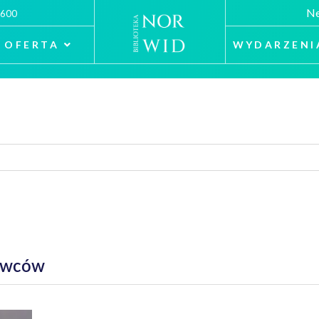
Ne
 600
OFERTA
WYDARZENI
iowców