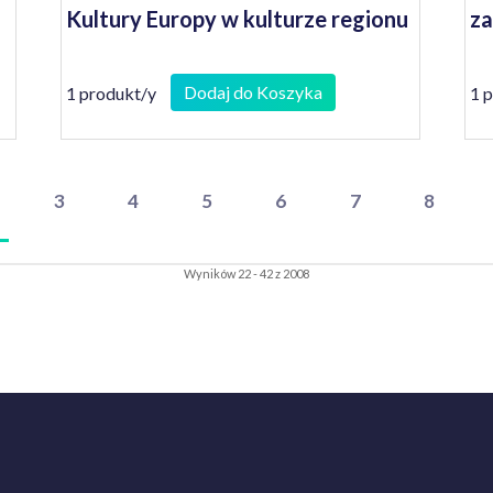
Kultury Europy w kulturze regionu
z
Dodaj do Koszyka
1 produkt/y
1 
3
4
5
6
7
8
Wyników 22 - 42 z 2008