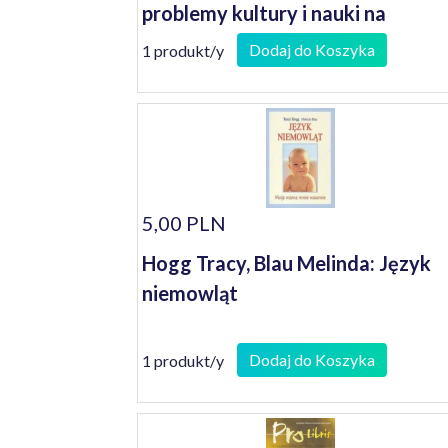
problemy kultury i nauki na
Środkowym Nadodrzu w latach
Dodaj do Koszyka
1 produkt/y
1945-1989
5,00 PLN
Hogg Tracy, Blau Melinda: Język
niemowląt
Dodaj do Koszyka
1 produkt/y