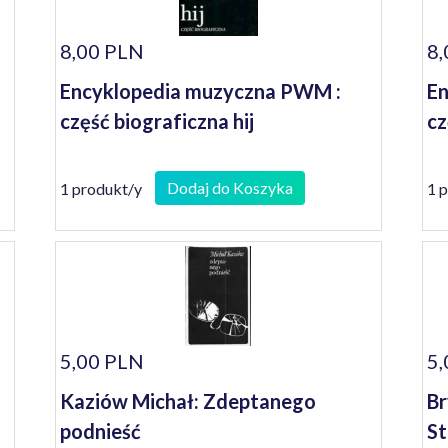
8,00 PLN
8,
Encyklopedia muzyczna PWM :
En
część biograficzna hij
cz
Dodaj do Koszyka
1 produkt/y
1 
5,00 PLN
5,
Kaziów Michał: Zdeptanego
Br
podnieść
St