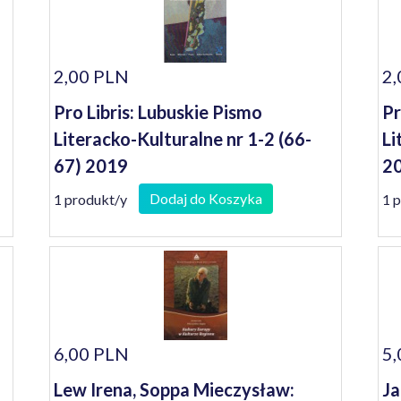
2,00 PLN
2,
Pro Libris: Lubuskie Pismo
Pr
Literacko-Kulturalne nr 1-2 (66-
Li
67) 2019
2
Dodaj do Koszyka
1 produkt/y
1 
6,00 PLN
5,
Lew Irena, Soppa Mieczysław:
Ja