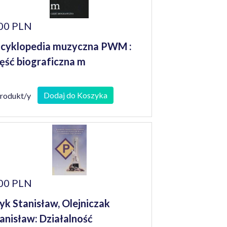
00 PLN
cyklopedia muzyczna PWM :
ęść biograficzna m
Dodaj do Koszyka
produkt/y
00 PLN
yk Stanisław, Olejniczak
anisław: Działalność