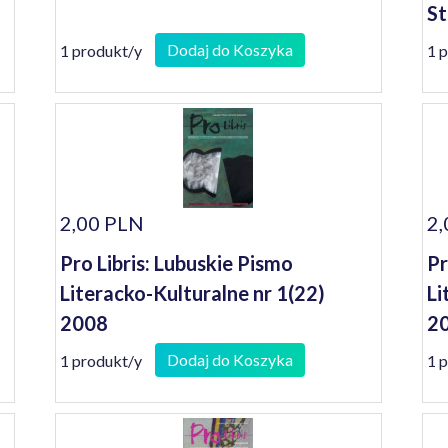
St
Po
Dodaj do Koszyka
1 produkt/y
1 
ws
2,00 PLN
2,
Pro Libris: Lubuskie Pismo
Pr
Literacko-Kulturalne nr 1(22)
Li
2008
2
Dodaj do Koszyka
1 produkt/y
1 