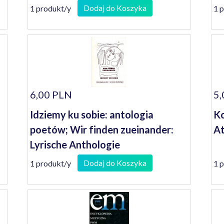
Dodaj do Koszyka
1 produkt/y
1 
6,00 PLN
5,
Idziemy ku sobie: antologia
Ko
poetów; Wir finden zueinander:
A
Lyrische Anthologie
Dodaj do Koszyka
1 produkt/y
1 