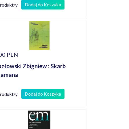
Dodaj do Koszyka
produkt/y
00 PLN
złowski Zbigniew : Skarb
tamana
Dodaj do Koszyka
produkt/y