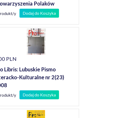
owarzyszenia Polaków
szkodowanych przez III Rzeszę i
Dodaj do Koszyka
produkt/y
pomnienia jego członków
00 PLN
o Libris: Lubuskie Pismo
teracko-Kulturalne nr 2(23)
008
Dodaj do Koszyka
produkt/y