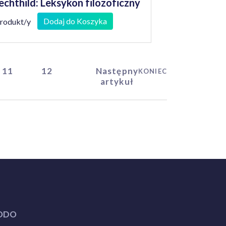
chthild: Leksykon filozoficzny
a młodzieży
Dodaj do Koszyka
produkt/y
11
12
Następny
KONIEC
artykuł
ODO