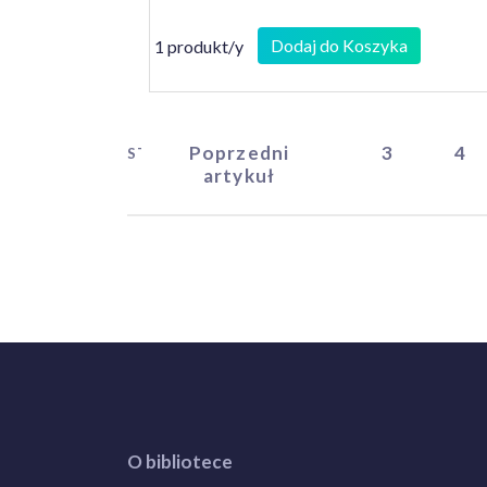
Dodaj do Koszyka
1 produkt/y
Poprzedni
3
4
START
artykuł
O bibliotece