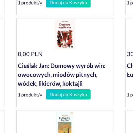
Dodaj do Koszyka
1 produkt/y
1 
8,00 PLN
30
Cieślak Jan: Domowy wyrób win:
Ch
owocowych, miodów pitnych,
Łu
wódek, likierów, koktajli
Dodaj do Koszyka
1 produkt/y
1 