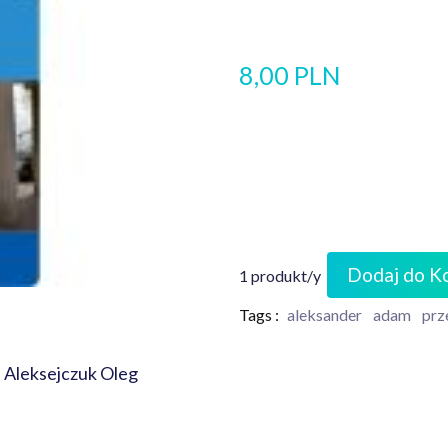
8,00 PLN
Dodaj do K
1 produkt/y
Tags :
aleksander
adam
prz
, Aleksejczuk Oleg