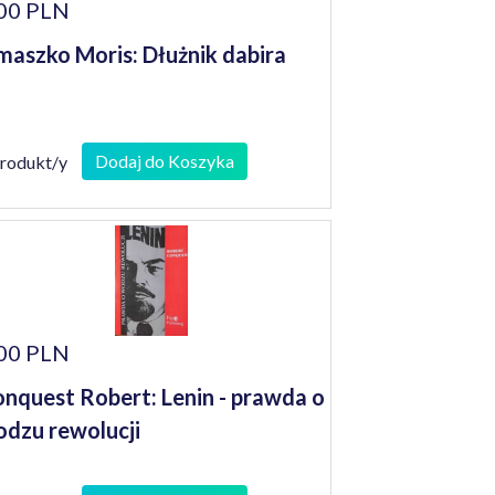
00 PLN
maszko Moris: Dłużnik dabira
Dodaj do Koszyka
produkt/y
00 PLN
nquest Robert: Lenin - prawda o
dzu rewolucji