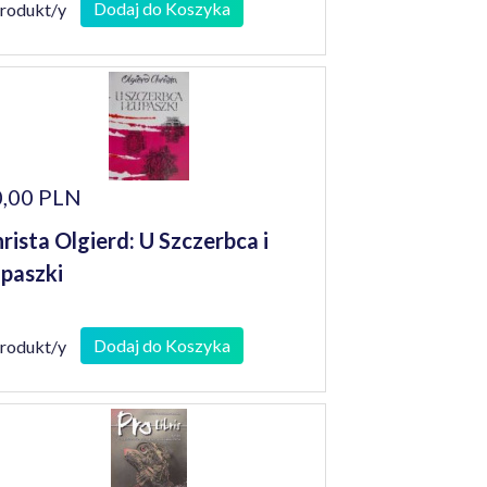
Dodaj do Koszyka
produkt/y
,00 PLN
rista Olgierd: U Szczerbca i
paszki
Dodaj do Koszyka
produkt/y