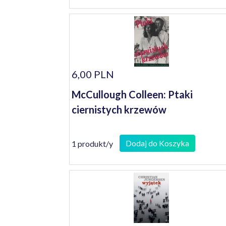
6,00 PLN
McCullough Colleen: Ptaki
ciernistych krzewów
Dodaj do Koszyka
1 produkt/y