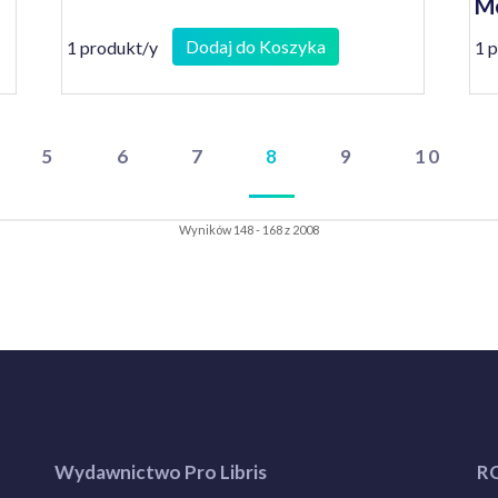
Me
dl
Dodaj do Koszyka
1 produkt/y
1 
5
6
7
8
9
10
Wyników 148 - 168 z 2008
Wydawnictwo Pro Libris
R