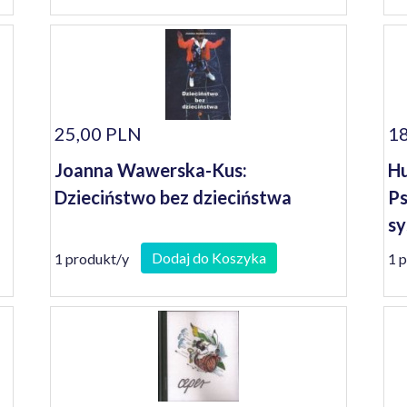
25,00 PLN
18
Joanna Wawerska-Kus:
Hu
Dzieciństwo bez dzieciństwa
Ps
s
Dodaj do Koszyka
1 produkt/y
1 