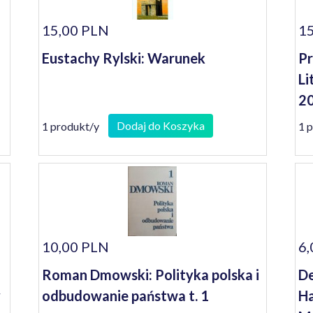
15,00 PLN
15
Eustachy Rylski: Warunek
Pr
Li
20
Dodaj do Koszyka
1 produkt/y
1 
10,00 PLN
6,
Roman Dmowski: Polityka polska i
De
y
odbudowanie państwa t. 1
Ha