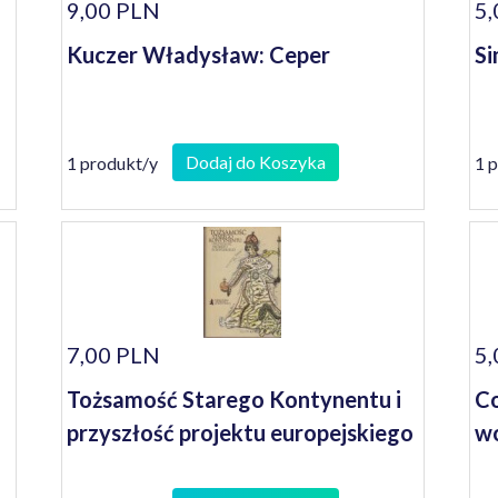
9,00 PLN
5,
Kuczer Władysław: Ceper
Si
Dodaj do Koszyka
1 produkt/y
1 
7,00 PLN
5,
Tożsamość Starego Kontynentu i
Co
przyszłość projektu europejskiego
wo