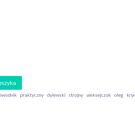
oszyka
ewodnik
praktyczny
dylewski
strojny
aleksejczuk
oleg
kry