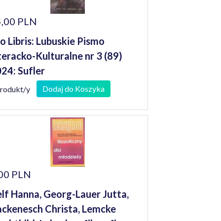
,00 PLN
o Libris: Lubuskie Pismo
teracko-Kulturalne nr 3 (89)
24: Sufler
Dodaj do Koszyka
produkt/y
00 PLN
lf Hanna, Georg-Lauer Jutta,
ckenesch Christa, Lemcke