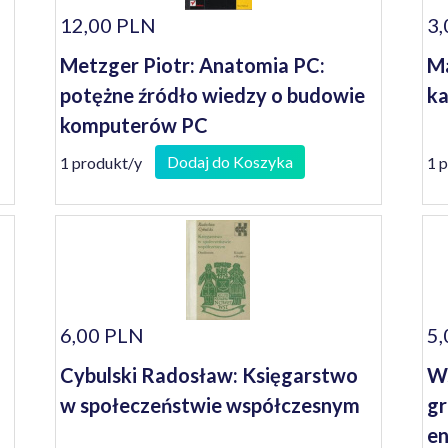
12,00 PLN
3,
Metzger Piotr: Anatomia PC:
Ma
potężne źródło wiedzy o budowie
ka
komputerów PC
Dodaj do Koszyka
1 produkt/y
1 
6,00 PLN
5,
Cybulski Radosław: Księgarstwo
Ws
w społeczeństwie współczesnym
gr
en