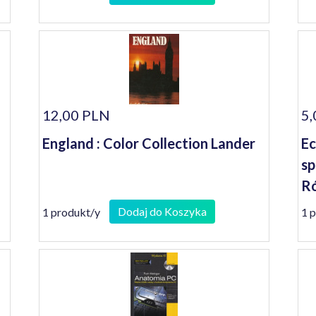
no
12,00 PLN
5,
England : Color Collection Lander
Ec
sp
R
Dodaj do Koszyka
1 produkt/y
1 