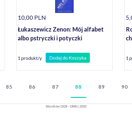
10,00 PLN
5,
Łukaszewicz Zenon: Mój alfabet
Ro
albo pstryczki i potyczki
c
Dodaj do Koszyka
1 produkt/y
1 
85
86
87
88
89
90
Wyników 1828 - 1848 z 2003