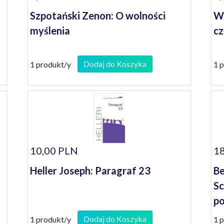
Szpotański Zenon: O wolności
Wi
myślenia
cz
Dodaj do Koszyka
1 produkt/y
1 
10,00 PLN
18
Heller Joseph: Paragraf 23
Be
Sc
po
po
Dodaj do Koszyka
1 produkt/y
1 