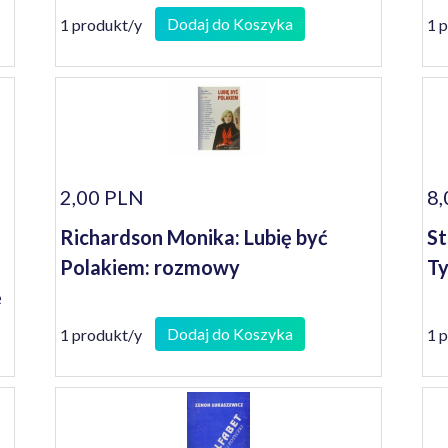
Dodaj do Koszyka
1 produkt/y
1 
2,00 PLN
8,
Richardson Monika: Lubię być
St
Polakiem: rozmowy
Ty
ę
Dodaj do Koszyka
1 produkt/y
1 