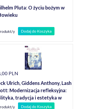
lhelm Pluta: O życiu bożym w
łowieku
Dodaj do Koszyka
produkt/y
,00 PLN
ck Ulrich, Giddens Anthony, Lash
ott: Modernizacja refleksyjna:
lityka, tradycja i estetyka w
rządku społecznym
Dodaj do Koszyka
produkt/y