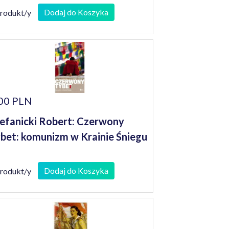
Dodaj do Koszyka
produkt/y
00 PLN
efanicki Robert: Czerwony
bet: komunizm w Krainie Śniegu
Dodaj do Koszyka
produkt/y