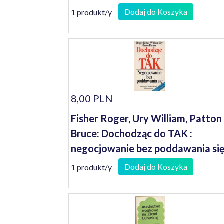
Dodaj do Koszyka
1 produkt/y
8,00 PLN
Fisher Roger, Ury William, Patton
Bruce: Dochodząc do TAK :
negocjowanie bez poddawania si
Dodaj do Koszyka
1 produkt/y