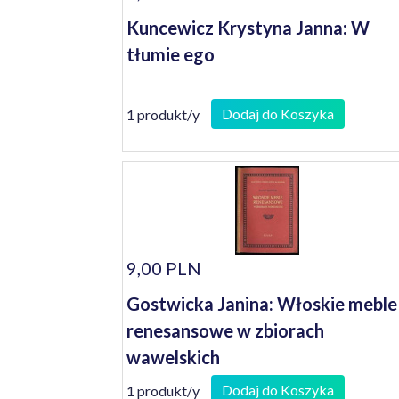
Kuncewicz Krystyna Janna: W
tłumie ego
Dodaj do Koszyka
1 produkt/y
9,00 PLN
Gostwicka Janina: Włoskie meble
renesansowe w zbiorach
wawelskich
Dodaj do Koszyka
1 produkt/y