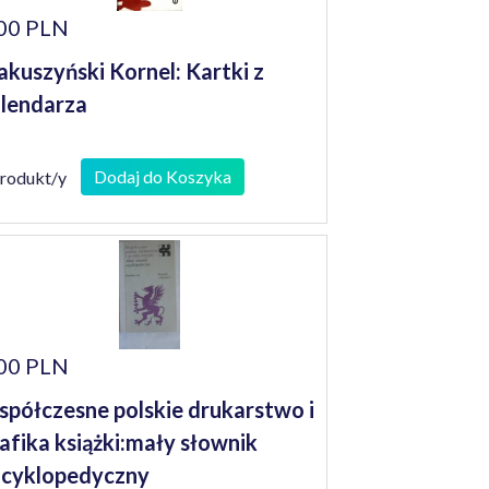
00 PLN
kuszyński Kornel: Kartki z
lendarza
Dodaj do Koszyka
produkt/y
00 PLN
półczesne polskie drukarstwo i
afika książki:mały słownik
cyklopedyczny