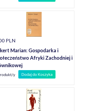
woczesności
00 PLN
kert Marian: Gospodarka i
ołeczeństwo Afryki Zachodniej i
ównikowej
Dodaj do Koszyka
produkt/y