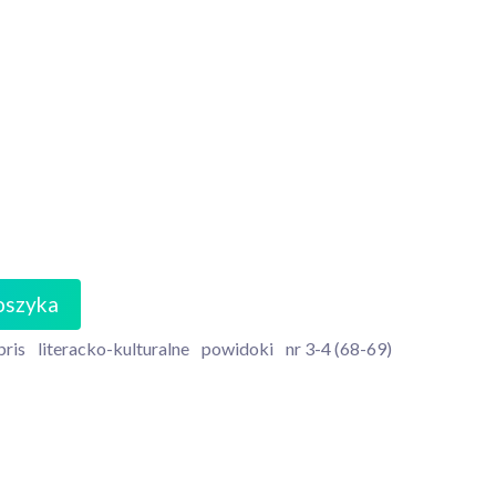
oszyka
bris
literacko-kulturalne
powidoki
nr 3-4 (68-69)