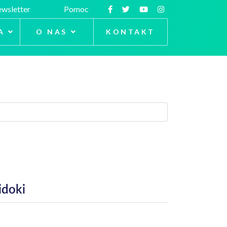
wsletter
Pomoc
A
O NAS
KONTAKT
idoki