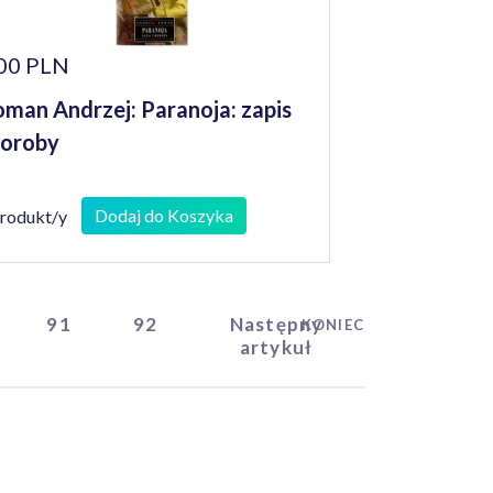
00 PLN
man Andrzej: Paranoja: zapis
horoby
Dodaj do Koszyka
produkt/y
91
92
Następny
KONIEC
artykuł