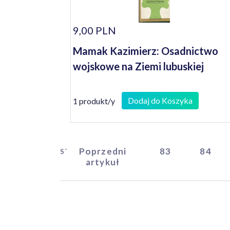
9,00 PLN
Mamak Kazimierz: Osadnictwo
wojskowe na Ziemi lubuskiej
Dodaj do Koszyka
1 produkt/y
Poprzedni
83
84
START
artykuł