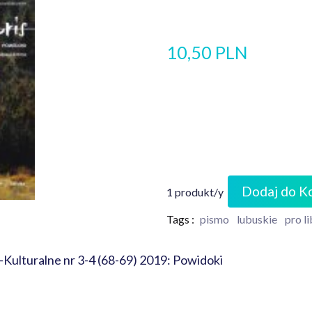
10,50 PLN
Dodaj do K
1 produkt/y
Tags :
pismo
lubuskie
pro li
o-Kulturalne nr 3-4 (68-69) 2019: Powidoki