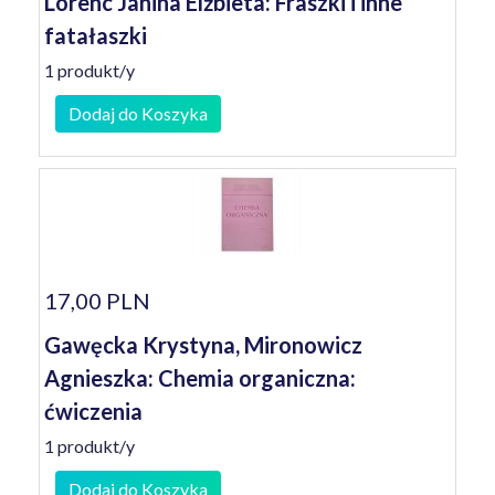
Lorenc Janina Elżbieta: Fraszki i inne
fatałaszki
1 produkt/y
Dodaj do Koszyka
17,00 PLN
Gawęcka Krystyna, Mironowicz
Agnieszka: Chemia organiczna:
ćwiczenia
1 produkt/y
Dodaj do Koszyka