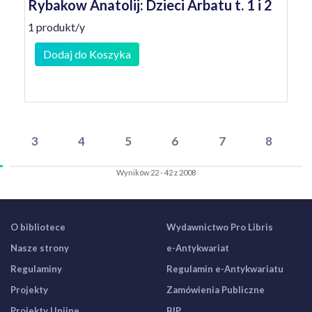
Rybakow Anatolij: Dzieci Arbatu t. 1 i 2
1 produkt/y
Dodaj do Koszyka
3
4
5
6
7
8
Wyników 22 - 42 z 2008
O bibliotece
Wydawnictwo Pro Libris
Nasze strony
e-Antykwariat
Regulaminy
Regulamin e-Antykwariatu
Projekty
Zamówienia Publiczne
Projekty Unijne
BIP