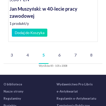
Jan Muszyński: w 40-lecie pracy
zawodowej
1 produkt/y
Dodaj do Koszyka
3
4
5
6
7
8
Wyników 85 - 105 z 2008
O bibliotece
Wydawnictwo Pro Libris
Nasze strony
e-Antykwariat
Regulaminy
Regulamin e-Antykwariatu
Projekty
Zamówienia Publiczne