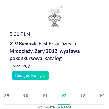
5,00 PLN
XIV Biennale Ekslibrisu Dzieci i
Młodzieży, Żary 2012: wystawa
pokonkursowa: katalog
1 produkt/y
Dodaj do Koszyka
89
90
91
92
93
94
Wyników 1912 - 1932 z 2008