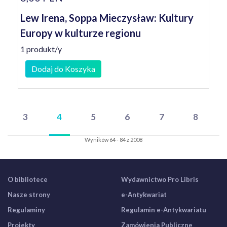
Lew Irena, Soppa Mieczysław: Kultury
Europy w kulturze regionu
1 produkt/y
Dodaj do Koszyka
3
4
5
6
7
8
Wyników 64 - 84 z 2008
O bibliotece
Wydawnictwo Pro Libris
Nasze strony
e-Antykwariat
Regulaminy
Regulamin e-Antykwariatu
Projekty
Zamówienia Publiczne