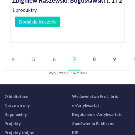
Zbigniew Raszewski: Bogusławski t. 1 i 2
1 produkt/y
Dodaj do Koszyka
4
5
6
7
8
9
Wyników 127 - 147 z 2008
O bibliotece
Wydawnictwo Pro Libris
Nasze strony
e-Antykwariat
Regulaminy
Regulamin e-Antykwariatu
Projekty
Zamówienia Publiczne
Projekty Unijne
BIP