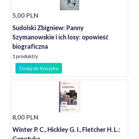
5,00 PLN
Sudolski Zbigniew: Panny
Szymanowskie i ich losy: opowieść
biograficzna
1 produkt/y
Dodaj do Koszyka
8,00 PLN
Winter P. C., Hickley G. I., Fletcher H. L.:
Genetyka