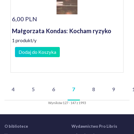
6,00 PLN
Małgorzata Kondas: Kocham ryzyko
1 produkt/y
Dodaj do Koszyka
4
5
6
7
8
9
Wyników 127 - 147 z 1993
O bibliotece
Wydawnictwo Pro Libris