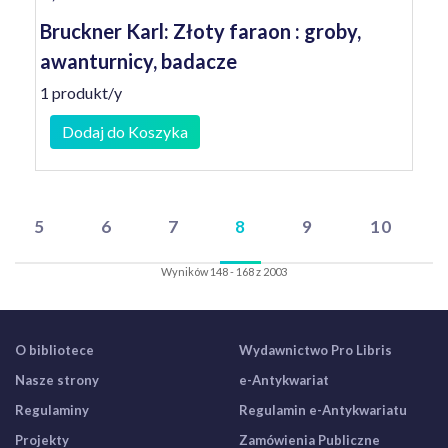
Bruckner Karl: Złoty faraon : groby,
awanturnicy, badacze
1 produkt/y
Dodaj do Koszyka
5
6
7
8
9
10
Wyników 148 - 168 z 2003
O bibliotece
Wydawnictwo Pro Libris
Nasze strony
e-Antykwariat
Regulaminy
Regulamin e-Antykwariatu
Projekty
Zamówienia Publiczne