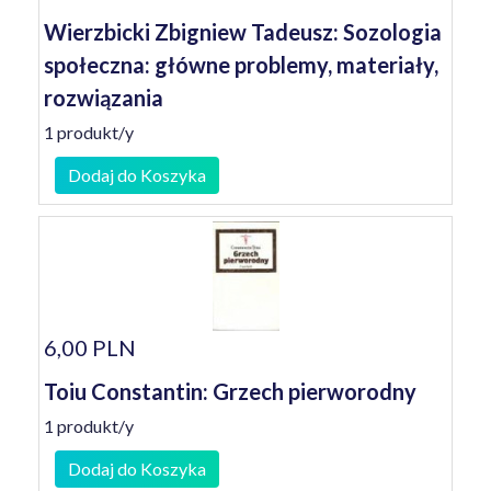
Wierzbicki Zbigniew Tadeusz: Sozologia
społeczna: główne problemy, materiały,
rozwiązania
1 produkt/y
Dodaj do Koszyka
6,00 PLN
Toiu Constantin: Grzech pierworodny
1 produkt/y
Dodaj do Koszyka