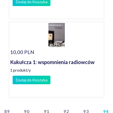
Dodaj do Koszyka
10,00 PLN
Kukułcza 1: wspomnienia radiowców
1 produkt/y
Dodaj do Koszyka
89
90
91
92
93
94