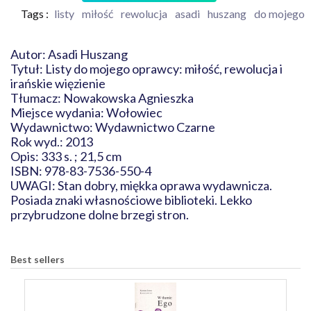
Tags :
listy
miłość
rewolucja
asadi
huszang
do mojego
Autor: Asadi Huszang
Tytuł: Listy do mojego oprawcy: miłość, rewolucja i
irańskie więzienie
Tłumacz: Nowakowska Agnieszka
Miejsce wydania: Wołowiec
Wydawnictwo: Wydawnictwo Czarne
Rok wyd.: 2013
Opis: 333 s. ; 21,5 cm
ISBN: 978-83-7536-550-4
UWAGI: Stan dobry, miękka oprawa wydawnicza.
Posiada znaki własnościowe biblioteki. Lekko
przybrudzone dolne brzegi stron.
Best sellers