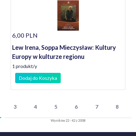
6,00 PLN
Lew Irena, Soppa Mieczysław: Kultury
Europy w kulturze regionu
1 produkt/y
Dodaj do Koszyka
3
4
5
6
7
8
Wyników 22 - 42 z 2008