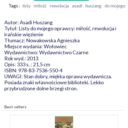
Tags :
listy
miłość
rewolucja
asadi
huszang
do mojego
Autor: Asadi Huszang
Tytuł: Listy do mojego oprawcy: miłość, rewolucja i
irańskie więzienie
Tłumacz: Nowakowska Agnieszka
Miejsce wydania: Wołowiec
Wydawnictwo: Wydawnictwo Czarne
Rok wyd.: 2013
Opis: 333 s. ; 21,5 cm
ISBN: 978-83-7536-550-4
UWAGI: Stan dobry, miękka oprawa wydawnicza.
Posiada znaki własnościowe biblioteki. Lekko
przybrudzone dolne brzegi stron.
Best sellers