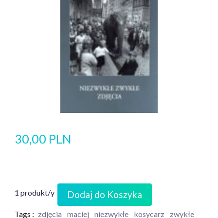
30,00 PLN
1 produkt/y
Dodaj do Koszyka
Tags :
zdjęcia
maciej
niezwykłe
kosycarz
zwykłe