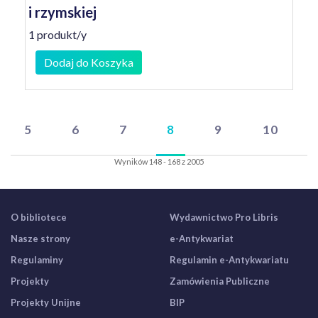
i rzymskiej
1 produkt/y
Dodaj do Koszyka
5
6
7
8
9
10
Wyników 148 - 168 z 2005
O bibliotece
Wydawnictwo Pro Libris
Nasze strony
e-Antykwariat
Regulaminy
Regulamin e-Antykwariatu
Projekty
Zamówienia Publiczne
Projekty Unijne
BIP