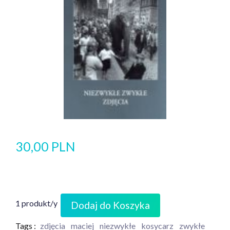
30,00 PLN
1 produkt/y
Dodaj do Koszyka
Tags :
zdjęcia
maciej
niezwykłe
kosycarz
zwykłe