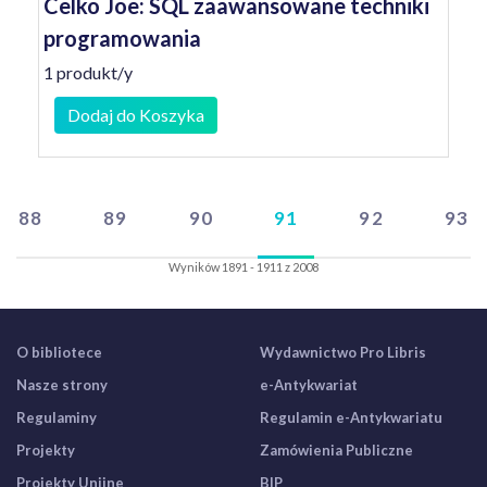
Celko Joe: SQL zaawansowane techniki
programowania
1 produkt/y
Dodaj do Koszyka
88
89
90
91
92
93
Wyników 1891 - 1911 z 2008
O bibliotece
Wydawnictwo Pro Libris
Nasze strony
e-Antykwariat
Regulaminy
Regulamin e-Antykwariatu
Projekty
Zamówienia Publiczne
Projekty Unijne
BIP