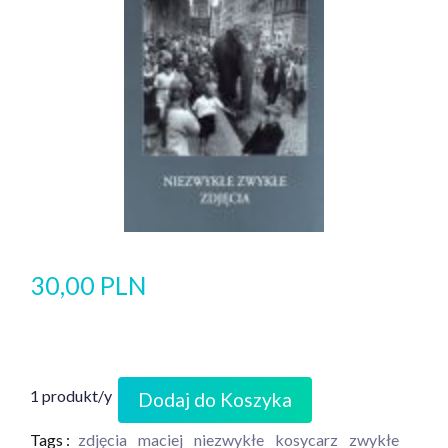
30,00 PLN
1 produkt/y
Dodaj do Koszyka
Tags :
zdjęcia
maciej
niezwykłe
kosycarz
zwykłe