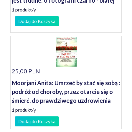
jest trudne: o fotografii czarno - białej
1 produkt/y
Dodaj do Koszyka
25,00 PLN
Moorjani Anita: Umrzeć by stać się sobą :
podróż od choroby, przez otarcie się o
śmierć, do prawdziwego uzdrowienia
1 produkt/y
Dodaj do Koszyka