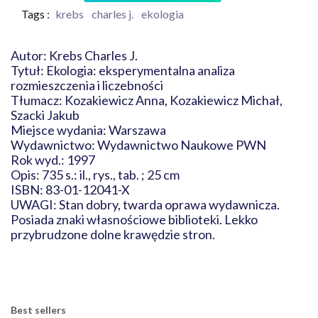
Tags :
krebs
charles j.
ekologia
Autor: Krebs Charles J.
Tytuł: Ekologia: eksperymentalna analiza
rozmieszczenia i liczebności
Tłumacz: Kozakiewicz Anna, Kozakiewicz Michał,
Szacki Jakub
Miejsce wydania: Warszawa
Wydawnictwo: Wydawnictwo Naukowe PWN
Rok wyd.: 1997
Opis: 735 s.: il., rys., tab. ; 25 cm
ISBN: 83-01-12041-X
UWAGI: Stan dobry, twarda oprawa wydawnicza.
Posiada znaki własnościowe biblioteki. Lekko
przybrudzone dolne krawędzie stron.
Best sellers