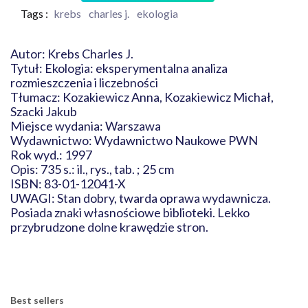
Tags :
krebs
charles j.
ekologia
Autor: Krebs Charles J.
Tytuł: Ekologia: eksperymentalna analiza
rozmieszczenia i liczebności
Tłumacz: Kozakiewicz Anna, Kozakiewicz Michał,
Szacki Jakub
Miejsce wydania: Warszawa
Wydawnictwo: Wydawnictwo Naukowe PWN
Rok wyd.: 1997
Opis: 735 s.: il., rys., tab. ; 25 cm
ISBN: 83-01-12041-X
UWAGI: Stan dobry, twarda oprawa wydawnicza.
Posiada znaki własnościowe biblioteki. Lekko
przybrudzone dolne krawędzie stron.
Best sellers