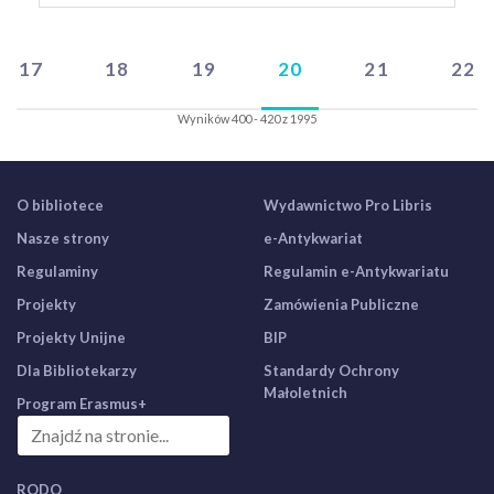
17
18
19
20
21
22
Wyników 400 - 420 z 1995
O bibliotece
Wydawnictwo Pro Libris
Nasze strony
e-Antykwariat
Regulaminy
Regulamin e-Antykwariatu
Projekty
Zamówienia Publiczne
Projekty Unijne
BIP
Dla Bibliotekarzy
Standardy Ochrony
Małoletnich
Program Erasmus+
RODO