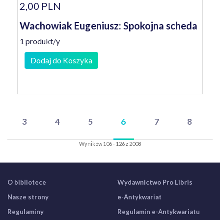
2,00 PLN
Wachowiak Eugeniusz: Spokojna scheda
1 produkt/y
Dodaj do Koszyka
3
4
5
6
7
8
Wyników 106 - 126 z 2008
O bibliotece
Wydawnictwo Pro Libris
Nasze strony
e-Antykwariat
Regulaminy
Regulamin e-Antykwariatu