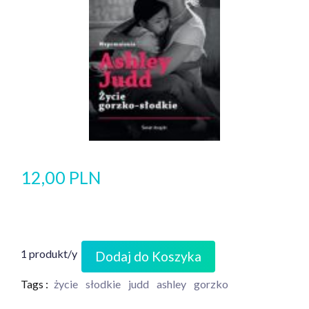
12,00 PLN
1 produkt/y
Dodaj do Koszyka
Tags :
życie
słodkie
judd
ashley
gorzko