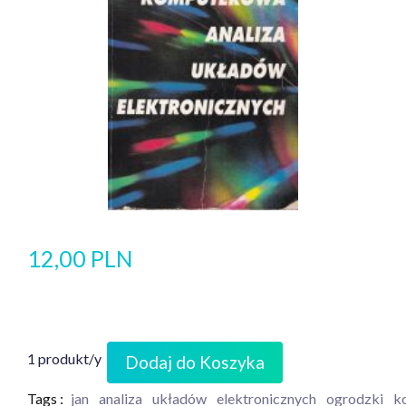
12,00 PLN
1 produkt/y
Dodaj do Koszyka
Tags :
jan
analiza
układów
elektronicznych
ogrodzki
k