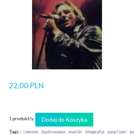
22,00 PLN
1 produkt/y
Dodaj do Koszyka
Tags :
ciemne
ilustrowana
martin
biografia
pearl jam
p