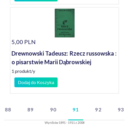
5,00 PLN
Drewnowski Tadeusz: Rzecz russowska :
o pisarstwie Marii Dąbrowskiej
1 produkt/y
Dodaj do Koszyka
88
89
90
91
92
93
Wyników 1891 - 1911 z 2008