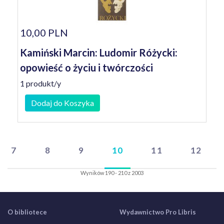
10,00 PLN
Kamiński Marcin: Ludomir Różycki:
opowieść o życiu i twórczości
1 produkt/y
Dodaj do Koszyka
7
8
9
10
11
12
Wyników 190 - 210 z 2003
O bibliotece
Wydawnictwo Pro Libris