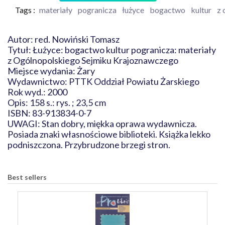
Tags :
materiały
pogranicza
łużyce
bogactwo
kultur
z 
Autor: red. Nowiński Tomasz
Tytuł: Łużyce: bogactwo kultur pogranicza: materiały
z Ogólnopolskiego Sejmiku Krajoznawczego
Miejsce wydania: Żary
Wydawnictwo: PTTK Oddział Powiatu Żarskiego
Rok wyd.: 2000
Opis: 158 s.: rys. ; 23,5 cm
ISBN: 83-913834-0-7
UWAGI: Stan dobry, miękka oprawa wydawnicza.
Posiada znaki własnościowe biblioteki. Książka lekko
podniszczona. Przybrudzone brzegi stron.
Best sellers