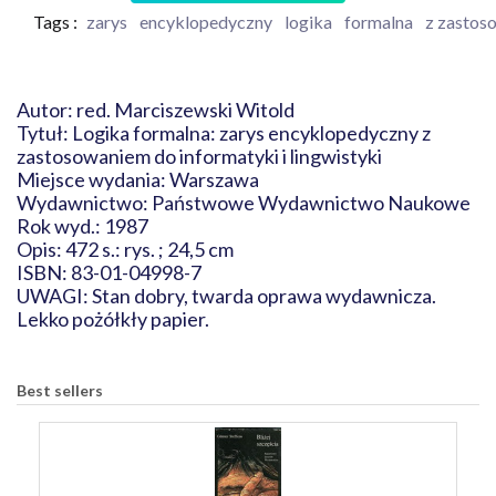
Tags :
zarys
encyklopedyczny
logika
formalna
z zastos
Autor: red. Marciszewski Witold
Tytuł: Logika formalna: zarys encyklopedyczny z
zastosowaniem do informatyki i lingwistyki
Miejsce wydania: Warszawa
Wydawnictwo: Państwowe Wydawnictwo Naukowe
Rok wyd.: 1987
Opis: 472 s.: rys. ; 24,5 cm
ISBN: 83-01-04998-7
UWAGI: Stan dobry, twarda oprawa wydawnicza.
Lekko pożółkły papier.
Best sellers