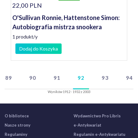
22,00 PLN
O'Sullivan Ronnie, Hattenstone Simon:
Autobiografia mistrza snookera
1 produkt/y
Dodaj do Koszyka
89
90
91
92
93
94
Wyników 1912 - 1932 z 2003
O bibliotece
Wydawnictwo Pro Libris
Nasze strony
e-Antykwariat
Regulaminy
Regulamin e-Antykwariatu