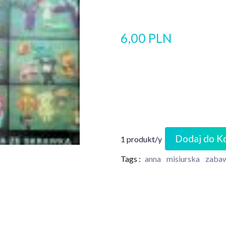
6,00 PLN
Dodaj do K
1 produkt/y
Tags :
anna
misiurska
zaba