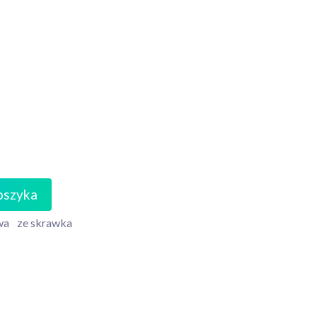
oszyka
wa
ze skrawka