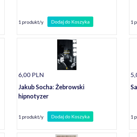
Dodaj do Koszyka
1 produkt/y
1 
6,00 PLN
5,
Jakub Socha: Żebrowski
Sa
hipnotyzer
Dodaj do Koszyka
1 produkt/y
1 