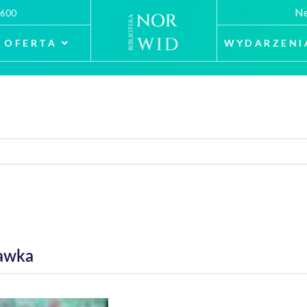
Ne
 600
OFERTA
WYDARZENI
rawka