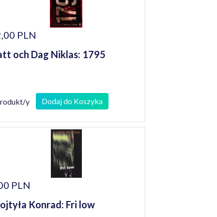
,00 PLN
tt och Dag Niklas: 1795
Dodaj do Koszyka
produkt/y
00 PLN
jtyła Konrad: Fri low