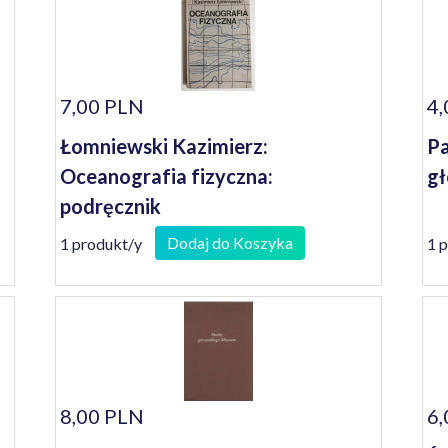
7,00 PLN
4,
Łomniewski Kazimierz:
Pa
Oceanografia fizyczna:
gł
podręcznik
Dodaj do Koszyka
1 produkt/y
1 
8,00 PLN
6,