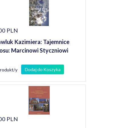
00 PLN
wluk Kazimiera: Tajemnice
osu: Marcinowi Styczniowi
Dodaj do Koszyka
produkt/y
00 PLN