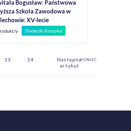
itała Bogusław: Państwowa
yższa Szkoła Zawodowa w
lechowie: XV-lecie
Dodaj do Koszyka
produkt/y
13
14
Następny
KONIEC
artykuł