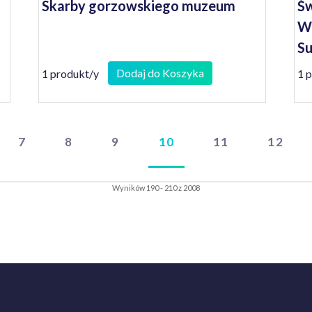
Skarby gorzowskiego muzeum
Św
W
Su
Dodaj do Koszyka
1 produkt/y
1 
7
8
9
10
11
12
Wyników 190 - 210 z 2008