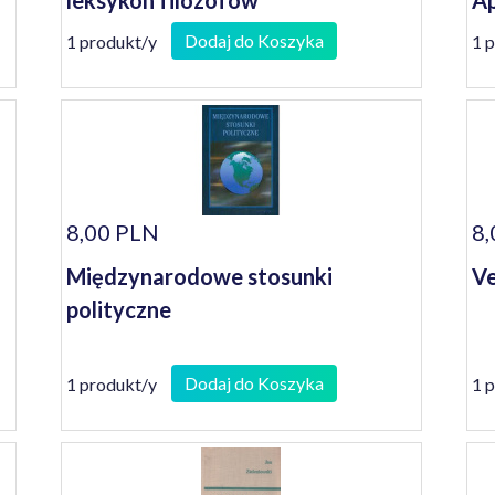
leksykon filozofów
Ap
Dodaj do Koszyka
1 produkt/y
1 
8,00 PLN
8,
Międzynarodowe stosunki
Ve
polityczne
Dodaj do Koszyka
1 produkt/y
1 