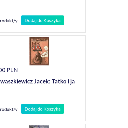
Dodaj do Koszyka
produkt/y
00 PLN
waszkiewicz Jacek: Tatko i ja
Dodaj do Koszyka
produkt/y