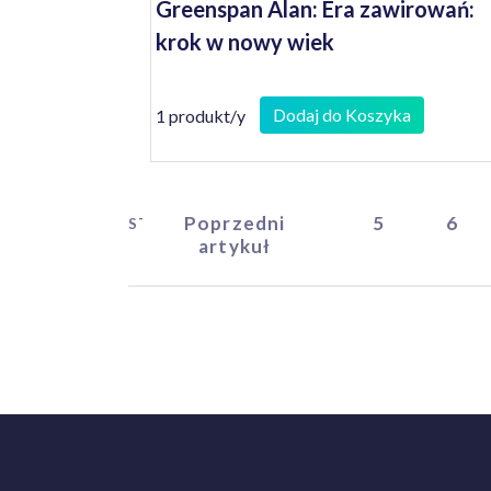
Greenspan Alan: Era zawirowań:
krok w nowy wiek
Dodaj do Koszyka
1 produkt/y
Poprzedni
5
6
START
artykuł