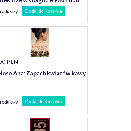
tekarze w Golgocie Wschodu
Dodaj do Koszyka
produkt/y
00 PLN
loso Ana: Zapach kwiatów kawy
Dodaj do Koszyka
produkt/y