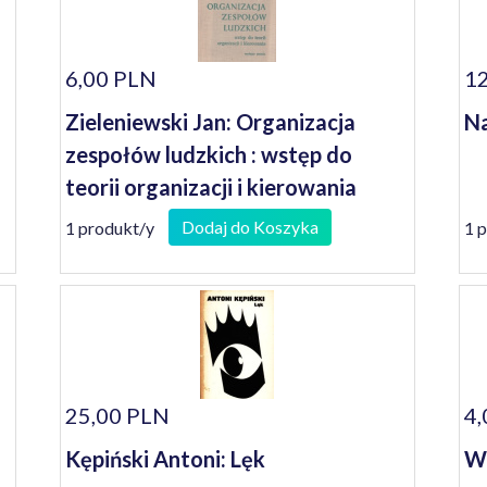
6,00 PLN
12
Zieleniewski Jan: Organizacja
Na
zespołów ludzkich : wstęp do
teorii organizacji i kierowania
Dodaj do Koszyka
1 produkt/y
1 
25,00 PLN
4,
Kępiński Antoni: Lęk
Wo