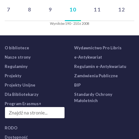
7
8
9
10
11
12
Wyników 190 - 210 z 2008
O bibliotece
Wydawnictwo Pro Libris
Nasze strony
e-Antykwariat
Regulaminy
Regulamin e-Antykwariatu
Projekty
Zamówienia Publiczne
Projekty Unijne
BIP
Dla Bibliotekarzy
Standardy Ochrony
Małoletnich
Program Erasmus+
RODO
Dostępność