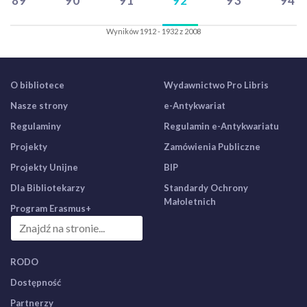
89
90
91
92
93
94
Wyników 1912 - 1932 z 2008
O bibliotece
Wydawnictwo Pro Libris
Nasze strony
e-Antykwariat
Regulaminy
Regulamin e-Antykwariatu
Projekty
Zamówienia Publiczne
Projekty Unijne
BIP
Dla Bibliotekarzy
Standardy Ochrony
Małoletnich
Program Erasmus+
RODO
Dostępność
Partnerzy