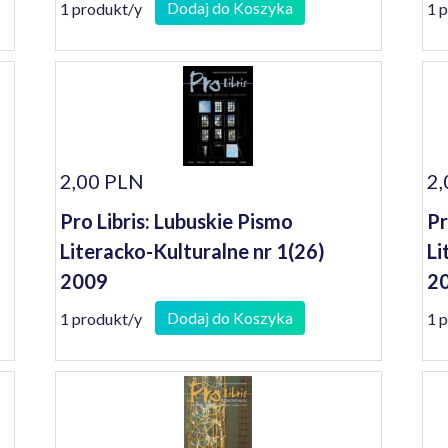
2
Dodaj do Koszyka
1 produkt/y
1 
2,00 PLN
2,
Pro Libris: Lubuskie Pismo
Pr
Literacko-Kulturalne nr 1(26)
Li
2009
2
Dodaj do Koszyka
1 produkt/y
1 