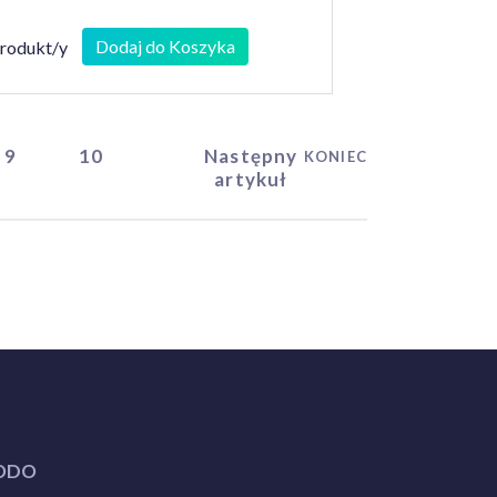
Dodaj do Koszyka
produkt/y
9
10
Następny
KONIEC
artykuł
ODO