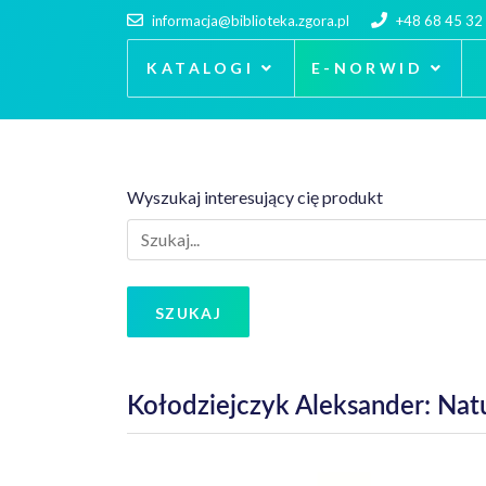
informacja@biblioteka.zgora.pl
+48 68 45 32
KATALOGI
E-NORWID
Wyszukaj interesujący cię produkt
SZUKAJ
Kołodziejczyk Aleksander: Nat