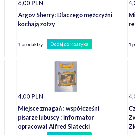
6,00 PLN
4,
Argov Sherry: Dlaczego mężczyźni
Mi
kochają zołzy
re
Dodaj do Koszyka
1 produkt/y
1 
4,00 PLN
4,
Miejsce zmagań : współcześni
Cz
pisarze lubuscy : informator
Zw
opracował Alfred Siatecki
Zi