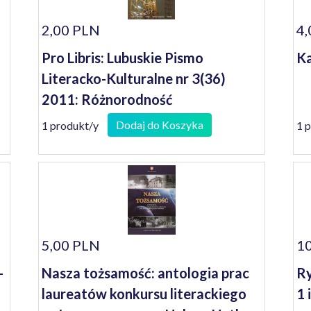
2,00 PLN
4,
Pro Libris: Lubuskie Pismo
Ka
Literacko-Kulturalne nr 3(36)
2011: Różnorodność
Dodaj do Koszyka
1 produkt/y
1 
5,00 PLN
10
-
Nasza tożsamość: antologia prac
Ry
laureatów konkursu literackiego
1 