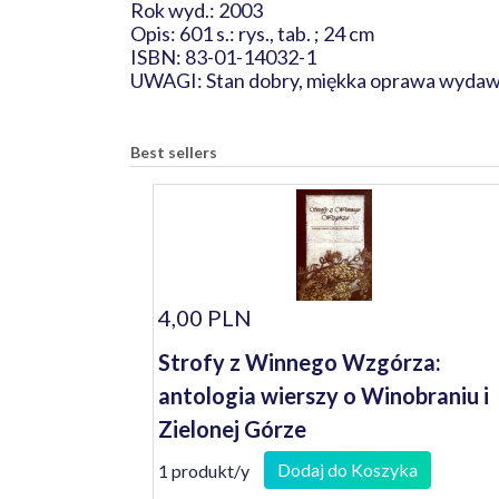
Rok wyd.: 2003
Opis: 601 s.: rys., tab. ; 24 cm
ISBN: 83-01-14032-1
UWAGI: Stan dobry, miękka oprawa wydawni
Best sellers
4,00 PLN
Strofy z Winnego Wzgórza:
antologia wierszy o Winobraniu i
Zielonej Górze
Dodaj do Koszyka
1 produkt/y