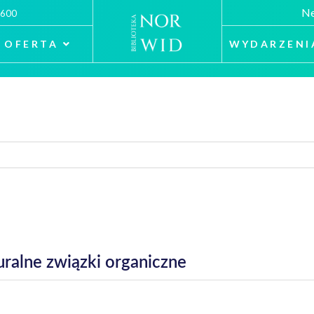
Ne
 600
OFERTA
WYDARZENI
uralne związki organiczne