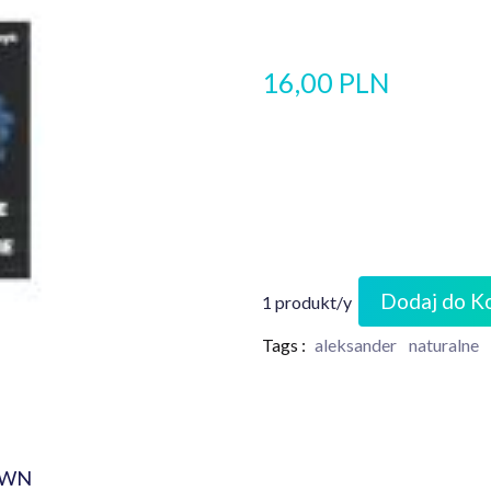
16,00 PLN
Dodaj do K
1 produkt/y
Tags :
aleksander
naturalne
 PWN