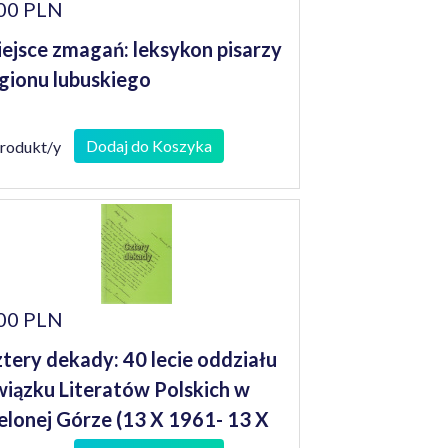
00 PLN
ejsce zmagań: leksykon pisarzy
gionu lubuskiego
Dodaj do Koszyka
produkt/y
00 PLN
tery dekady: 40 lecie oddziału
iązku Literatów Polskich w
elonej Górze (13 X 1961- 13 X