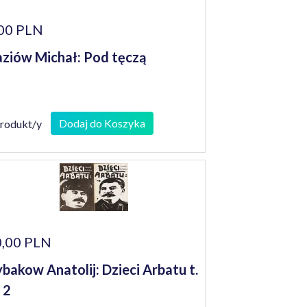
00 PLN
ziów Michał: Pod tęczą
Dodaj do Koszyka
produkt/y
,00 PLN
bakow Anatolij: Dzieci Arbatu t.
i 2