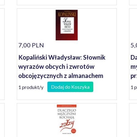
7,00 PLN
5,
Kopaliński Władysław: Słownik
Da
wyrazów obcych i zwrotów
my
obcojęzycznych z almanachem
pr
Dodaj do Koszyka
1 produkt/y
1 