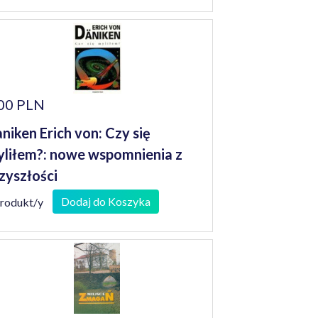
00 PLN
niken Erich von: Czy się
liłem?: nowe wspomnienia z
zyszłości
Dodaj do Koszyka
produkt/y