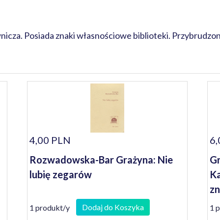
cza. Posiada znaki własnościowe biblioteki. Przybrudzone
4,00 PLN
6,
Rozwadowska-Bar Grażyna: Nie
Gr
lubię zegarów
Ka
z
Dodaj do Koszyka
1 produkt/y
1 