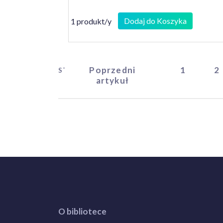
Dodaj do Koszyka
1 produkt/y
Poprzedni
1
2
START
artykuł
O bibliotece