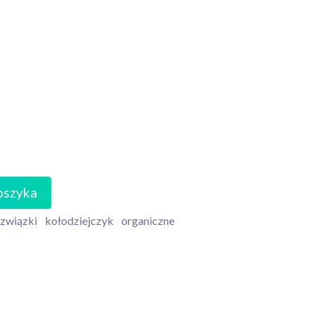
oszyka
związki
kołodziejczyk
organiczne