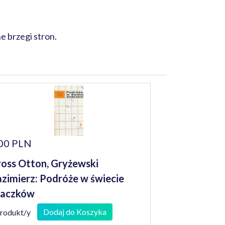
 brzegi stron.
00 PLN
oss Otton, Gryżewski
zimierz: Podróże w świecie
naczków
Dodaj do Koszyka
produkt/y