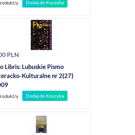
001)
Dodaj do Koszyka
produkt/y
00 PLN
o Libris: Lubuskie Pismo
teracko-Kulturalne nr 2(27)
009
Dodaj do Koszyka
produkt/y