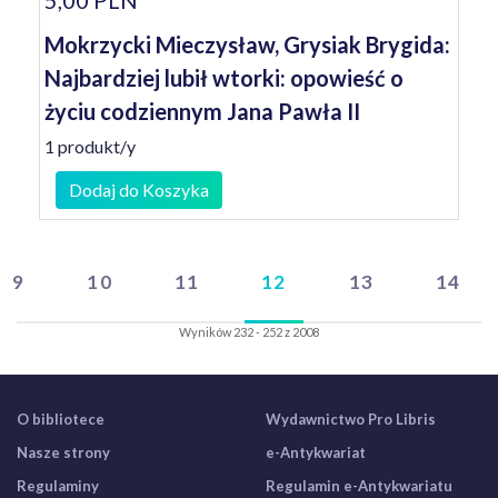
5,00 PLN
Mokrzycki Mieczysław, Grysiak Brygida:
Najbardziej lubił wtorki: opowieść o
życiu codziennym Jana Pawła II
1 produkt/y
Dodaj do Koszyka
9
10
11
12
13
14
Wyników 232 - 252 z 2008
O bibliotece
Wydawnictwo Pro Libris
Nasze strony
e-Antykwariat
Regulaminy
Regulamin e-Antykwariatu