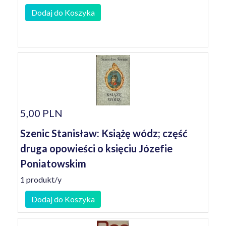
Dodaj do Koszyka
5,00 PLN
Szenic Stanisław: Książę wódz; część
druga opowieści o księciu Józefie
Poniatowskim
1 produkt/y
Dodaj do Koszyka