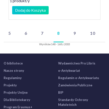
1 produkt/y
Dodaj do Koszyka
5
6
7
8
9
10
Wyników 148 - 168 z 2003
O bibliotece
Wydawnictwo Pro Libris
Nasze strony
e-Antykwariat
Regulaminy
Regulamin e-Antykwariatu
Projekty
Zamówienia Publiczne
Projekty Unijne
BIP
Dla Bibliotekarzy
Standardy Ochrony
Małoletnich
Program Erasmus+