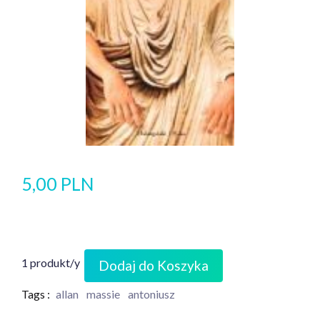
5,00 PLN
1 produkt/y
Dodaj do Koszyka
Tags :
allan
massie
antoniusz