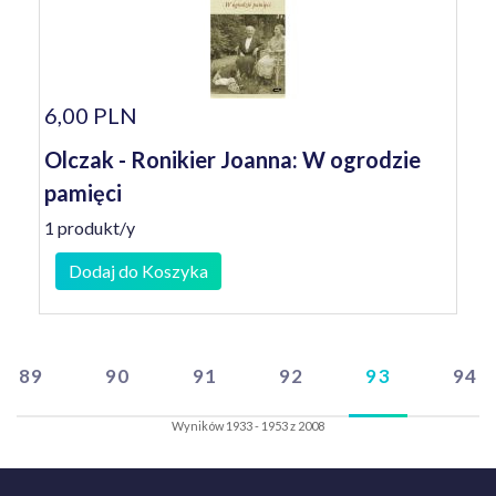
6,00 PLN
Olczak - Ronikier Joanna: W ogrodzie
pamięci
1 produkt/y
Dodaj do Koszyka
89
90
91
92
93
94
Wyników 1933 - 1953 z 2008