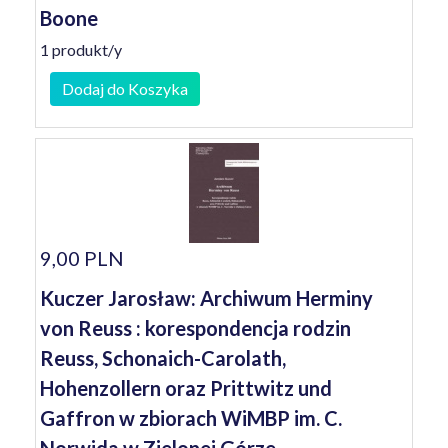
Boone
1 produkt/y
Dodaj do Koszyka
9,00 PLN
Kuczer Jarosław: Archiwum Herminy
von Reuss : korespondencja rodzin
Reuss, Schonaich-Carolath,
Hohenzollern oraz Prittwitz und
Gaffron w zbiorach WiMBP im. C.