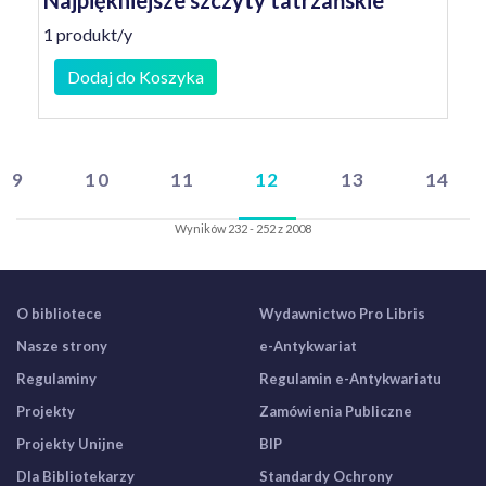
Najpiękniejsze szczyty tatrzańskie
1 produkt/y
Dodaj do Koszyka
9
10
11
12
13
14
Wyników 232 - 252 z 2008
O bibliotece
Wydawnictwo Pro Libris
Nasze strony
e-Antykwariat
Regulaminy
Regulamin e-Antykwariatu
Projekty
Zamówienia Publiczne
Projekty Unijne
BIP
Dla Bibliotekarzy
Standardy Ochrony