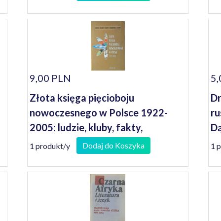
szesnastu]
9,00 PLN
5,
Złota księga pięcioboju
Dr
nowoczesnego w Polsce 1922-
ru
2005: ludzie, kluby, fakty,
Dą
zdarzenia, laury
Dodaj do Koszyka
1 produkt/y
1 