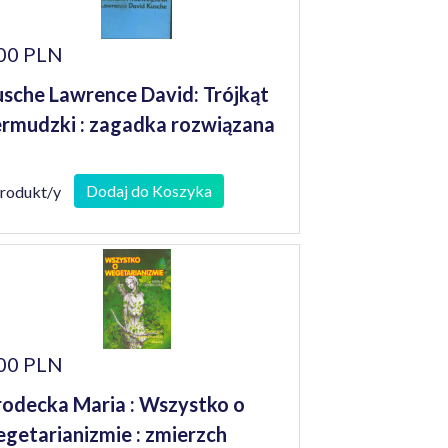
00 PLN
sche Lawrence David: Trójkąt
rmudzki : zagadka rozwiązana
Dodaj do Koszyka
produkt/y
00 PLN
odecka Maria : Wszystko o
getarianizmie : zmierzch