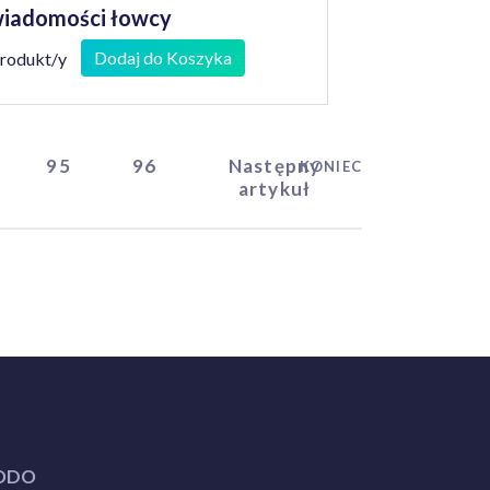
iadomości łowcy
Dodaj do Koszyka
produkt/y
95
96
Następny
KONIEC
artykuł
ODO