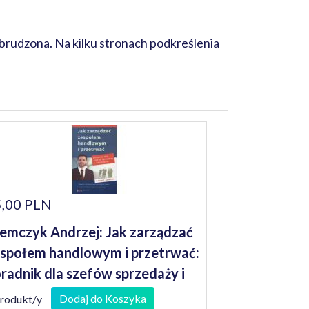
brudzona. Na kilku stronach podkreślenia
,00 PLN
emczyk Andrzej: Jak zarządzać
społem handlowym i przetrwać:
radnik dla szefów sprzedaży i
andlowców
Dodaj do Koszyka
produkt/y