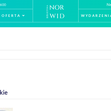
Ne
 600
OFERTA
WYDARZENI
kie