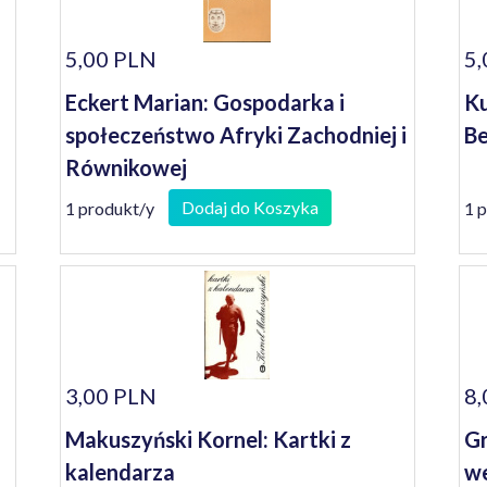
5,00 PLN
5,
Eckert Marian: Gospodarka i
Ku
społeczeństwo Afryki Zachodniej i
Be
Równikowej
Dodaj do Koszyka
1 produkt/y
1 
3,00 PLN
8,
Makuszyński Kornel: Kartki z
Gr
kalendarza
we