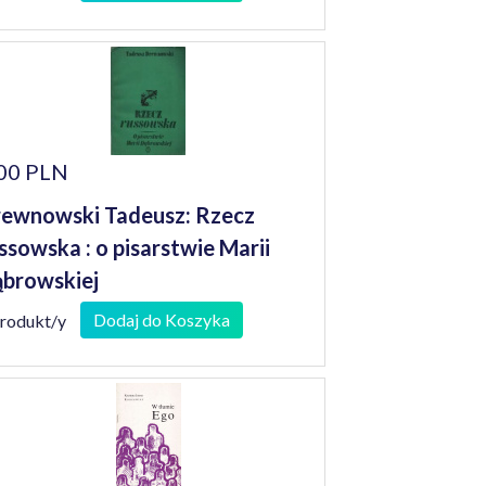
00 PLN
ewnowski Tadeusz: Rzecz
ssowska : o pisarstwie Marii
browskiej
Dodaj do Koszyka
produkt/y