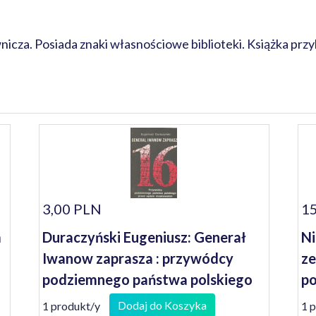
za. Posiada znaki własnościowe biblioteki. Książka przy
3,00 PLN
15
m
Duraczyński Eugeniusz: Generał
Ni
Iwanow zaprasza : przywódcy
ze
podziemnego państwa polskiego
po
przed sądem moskiewskim [Proces
h
Dodaj do Koszyka
1 produkt/y
1 