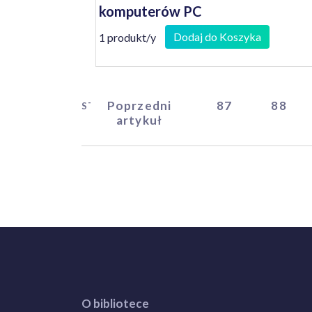
komputerów PC
Dodaj do Koszyka
1 produkt/y
Poprzedni
87
88
START
artykuł
O bibliotece