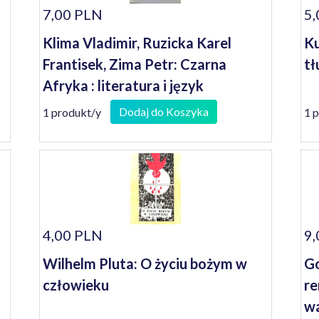
7,00 PLN
5,
Klima Vladimir, Ruzicka Karel
Ku
Frantisek, Zima Petr: Czarna
tł
Afryka : literatura i język
Dodaj do Koszyka
1 produkt/y
1 
4,00 PLN
9,
Wilhelm Pluta: O życiu bożym w
Go
człowieku
re
wa