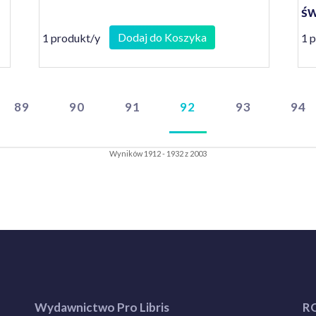
św
Dodaj do Koszyka
1 produkt/y
1 
89
90
91
92
93
94
Wyników 1912 - 1932 z 2003
Wydawnictwo Pro Libris
R