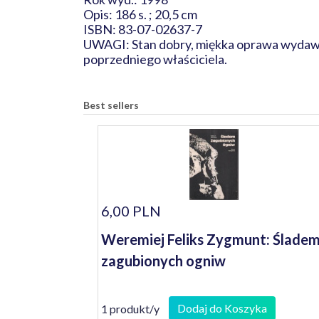
Opis: 186 s. ; 20,5 cm
ISBN: 83-07-02637-7
UWAGI: Stan dobry, miękka oprawa wydawnic
poprzedniego właściciela.
Best sellers
6,00 PLN
Weremiej Feliks Zygmunt: Ślade
zagubionych ogniw
Dodaj do Koszyka
1 produkt/y