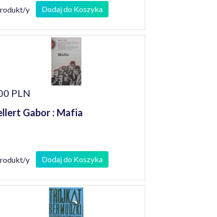
Dodaj do Koszyka
produkt/y
00 PLN
llert Gabor : Mafia
Dodaj do Koszyka
produkt/y