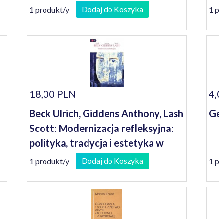
Dodaj do Koszyka
1 produkt/y
1 
18,00 PLN
4,
Beck Ulrich, Giddens Anthony, Lash
Ge
Scott: Modernizacja refleksyjna:
polityka, tradycja i estetyka w
porządku społecznym
Dodaj do Koszyka
1 produkt/y
1 
nowoczesności