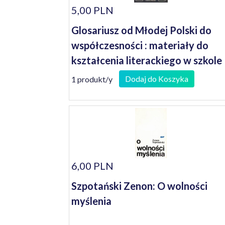
5,00 PLN
Glosariusz od Młodej Polski do
współczesności : materiały do
kształcenia literackiego w szkole
średniej
Dodaj do Koszyka
1 produkt/y
6,00 PLN
Szpotański Zenon: O wolności
myślenia