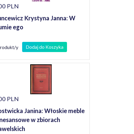
00 PLN
ncewicz Krystyna Janna: W
umie ego
Dodaj do Koszyka
produkt/y
00 PLN
stwicka Janina: Włoskie meble
nesansowe w zbiorach
welskich