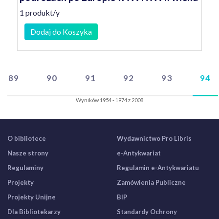
1 produkt/y
Dodaj do Koszyka
89
90
91
92
93
94
Wyników 1954 - 1974 z 2008
O bibliotece
Wydawnictwo Pro Libris
Nasze strony
e-Antykwariat
Regulaminy
Regulamin e-Antykwariatu
Projekty
Zamówienia Publiczne
Projekty Unijne
BIP
Dla Bibliotekarzy
Standardy Ochrony