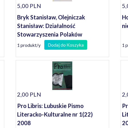
5,00 PLN
5,
Bryk Stanisław, Olejniczak
Ho
Stanisław: Działalność
ni
Stowarzyszenia Polaków
Poszkodowanych przez III Rzeszę i
Dodaj do Koszyka
1 produkt/y
1 
wspomnienia jego członków
2,00 PLN
2,
Pro Libris: Lubuskie Pismo
Pr
Literacko-Kulturalne nr 1(22)
Li
2008
2