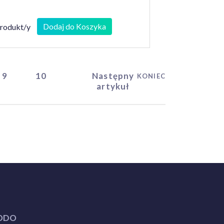
Dodaj do Koszyka
produkt/y
9
10
Następny
KONIEC
artykuł
ODO