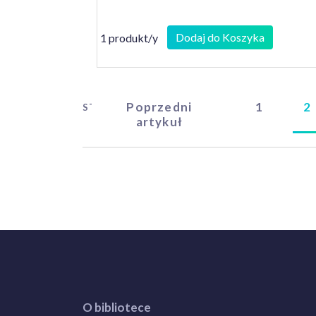
Dodaj do Koszyka
1 produkt/y
Poprzedni
1
2
START
artykuł
O bibliotece