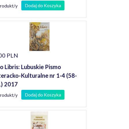
Dodaj do Koszyka
produkt/y
00 PLN
o Libris: Lubuskie Pismo
teracko-Kulturalne nr 1-4 (58-
) 2017
Dodaj do Koszyka
produkt/y