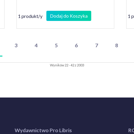
Dodaj do Koszyka
1 produkt/y
1 
3
4
5
6
7
8
Wyników 22 - 42 z 2003
Wydawnictwo Pro Libris
R