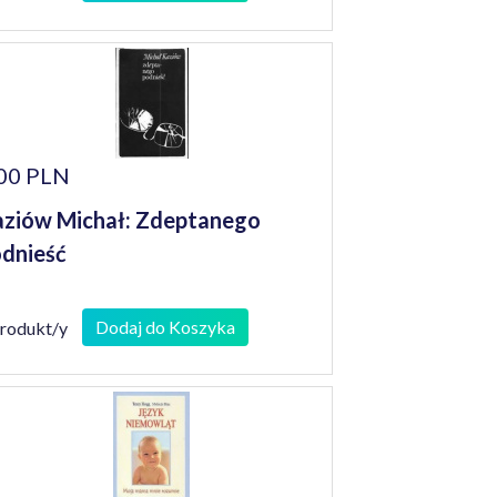
00 PLN
ziów Michał: Zdeptanego
dnieść
Dodaj do Koszyka
produkt/y