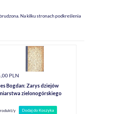
brudzona. Na kilku stronach podkreślenia
,00 PLN
es Bogdan: Zarys dziejów
niarstwa zielonogórskiego
Dodaj do Koszyka
produkt/y