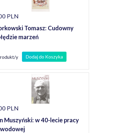
00 PLN
orkowski Tomasz: Cudowny
łędzie marzeń
Dodaj do Koszyka
produkt/y
00 PLN
n Muszyński: w 40-lecie pracy
awodowej