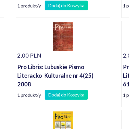
Dodaj do Koszyka
1 produkt/y
1 
2,00 PLN
2,
Pro Libris: Lubuskie Pismo
Pr
Literacko-Kulturalne nr 4(25)
Li
2008
61
Dodaj do Koszyka
1 produkt/y
1 