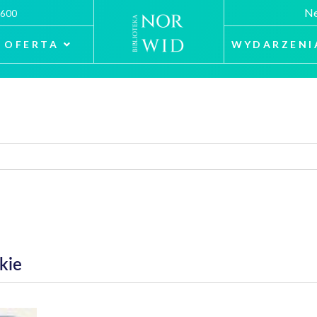
Ne
 600
OFERTA
WYDARZENI
kie