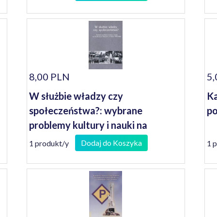
8,00 PLN
5,
W służbie władzy czy
Ka
społeczeństwa?: wybrane
po
problemy kultury i nauki na
Środkowym Nadodrzu w latach
Dodaj do Koszyka
1 produkt/y
1 
1945-1989