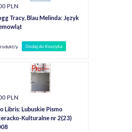
00 PLN
gg Tracy, Blau Melinda: Język
emowląt
Dodaj do Koszyka
produkt/y
00 PLN
o Libris: Lubuskie Pismo
teracko-Kulturalne nr 2(23)
008