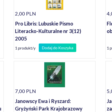
2,00 PLN
4,
Pro Libris: Lubuskie Pismo
Fl
Literacko-Kulturalne nr 3(12)
ob
2005
Dodaj do Koszyka
1 produkt/y
1 
7,00 PLN
5,
Janowscy Ewa i Ryszard:
Ja
u
Gryżyński Park Krajobrazowy
z